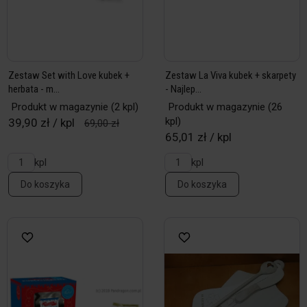
Zestaw Set with Love kubek +
Zestaw La Viva kubek + skarpety
herbata - m...
- Najlep...
Produkt w magazynie
(2 kpl)
Produkt w magazynie
(26
kpl)
39,90 zł / kpl
69,00 zł
65,01 zł / kpl
kpl
kpl
Do koszyka
Do koszyka