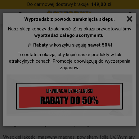
Do darmowej dostawy brakuje:
149,00 zł
×
Wyprzedaż z powodu zamknięcia sklepu.
Nasz sklep kończy działalność. Z tej okazji przygotowaliśmy
wyprzedaż całego asortymentu
.
🎉
Rabaty
w koszyku sięgają
nawet 50%
!
To ostatnia okazja, aby kupić nasze produkty w tak
atrakcyjnych cenach. Promocje obowiązują do wyczerpania
zapasów.
Magnes - Mój dziadek, mój bohater!
Wysokiej jakości masywny magnes, powlekany folią UV. Wymiary: