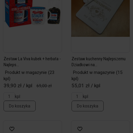
Zestaw La Viva kubek + herbata -
Zestaw kuchenny Najlepszemu
Najleps...
Dziadkowi na...
Produkt w magazynie
(23
Produkt w magazynie
(15
kpl)
kpl)
39,90 zł / kpl
55,01 zł / kpl
69,00 zł
kpl
kpl
Do koszyka
Do koszyka