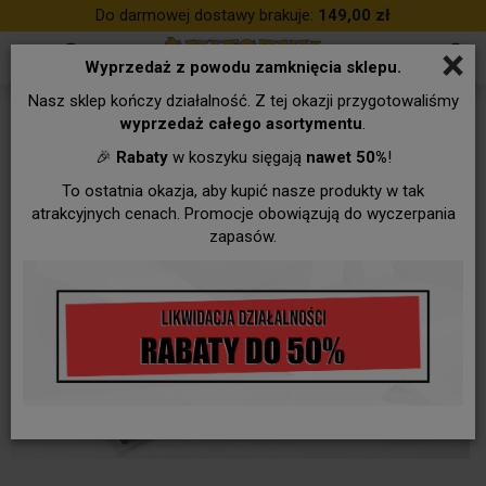
Do darmowej dostawy brakuje:
149,00 zł
×
Wyprzedaż z powodu zamknięcia sklepu.
Nasz sklep kończy działalność. Z tej okazji przygotowaliśmy
wyprzedaż całego asortymentu
.
🎉
Rabaty
w koszyku sięgają
nawet 50%
!
To ostatnia okazja, aby kupić nasze produkty w tak
atrakcyjnych cenach. Promocje obowiązują do wyczerpania
zapasów.