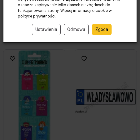
oznacza zapisywanie tylko danych niezbędnych do
kpl)
12,00 zł / szt.
funkcjonowania strony. Więcej informacji o cookie w
44,00 zł / kpl
polityce prywatności
.
kpl
szt.
Ustawienia
Odmowa
Zgoda
Do koszyka
Do koszyka