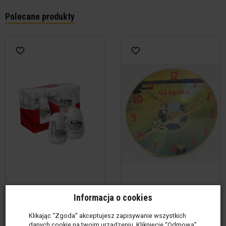
Polecane produkty
Informacja o cookies
Zestaw solniczka / pieprzniczka
Zegar płyta CD - Giżycko
- Szczyt...
Produkt w magazynie
(1
Klikając “Zgoda” akceptujesz zapisywanie wszystkich
Produkt w magazynie
(112
szt.)
danych cookie na twoim urządzeniu. Kliknięcie “Odmowa”