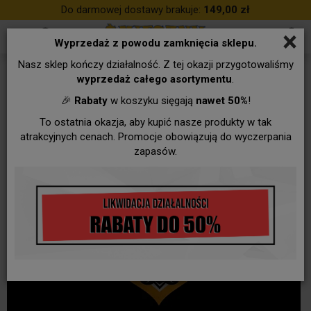
Do darmowej dostawy brakuje:
149,00 zł
×
Wyprzedaż z powodu zamknięcia sklepu.
Nasz sklep kończy działalność. Z tej okazji przygotowaliśmy
wyprzedaż całego asortymentu
.
🎉
Rabaty
w koszyku sięgają
nawet 50%
!
To ostatnia okazja, aby kupić nasze produkty w tak
atrakcyjnych cenach. Promocje obowiązują do wyczerpania
zapasów.