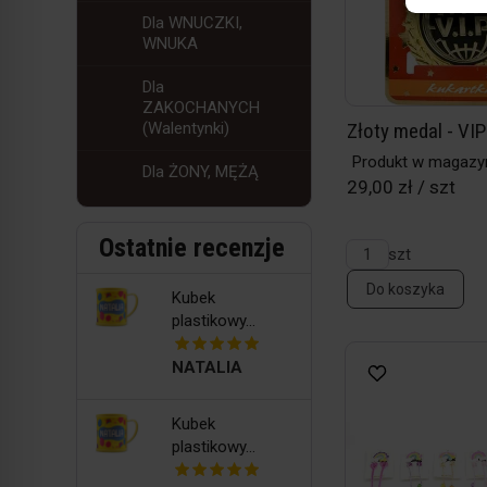
Dla WNUCZKI,
WNUKA
Dla
ZAKOCHANYCH
(Walentynki)
Złoty medal - VIP
Produkt w magazy
Dla ŻONY, MĘŻĄ
29,00 zł / szt
Ostatnie recenzje
szt
Do koszyka
Kubek
plastikowy...
NATALIA
Kubek
plastikowy...