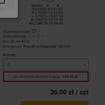
Obserwuj produkt:
Dodaj recenzję:
Kod:
82-44-A915
Dostępność:
Produkt w magazynie
(
26
szt)
Rozmiar
S
Do darmowej dostawy brakuje:
149,00 zł
36,00 zł
/ szt