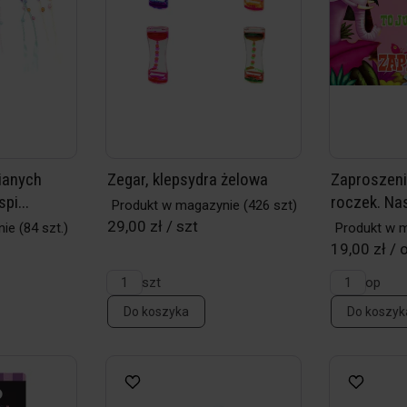
ianych
Zegar, klepsydra żelowa
Zaproszenia
pi...
roczek. Nas
Produkt w magazynie
(426 szt)
29,00 zł / szt
nie
(84 szt.)
Produkt w 
19,00 zł / 
szt
op
Do koszyka
Do koszyk