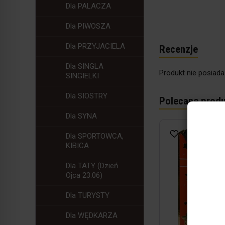
Dla PALACZA
Dla PIWOSZA
Dla PRZYJACIELA
Recenzje
Dla SINGLA
Produkt nie posiada
SINGIELKI
Dla SIOSTRY
Polecane produ
Dla SYNA
Dla SPORTOWCA,
KIBICA
Dla TATY (Dzień
Ojca 23.06)
Dla TURYSTY
Dla WĘDKARZA