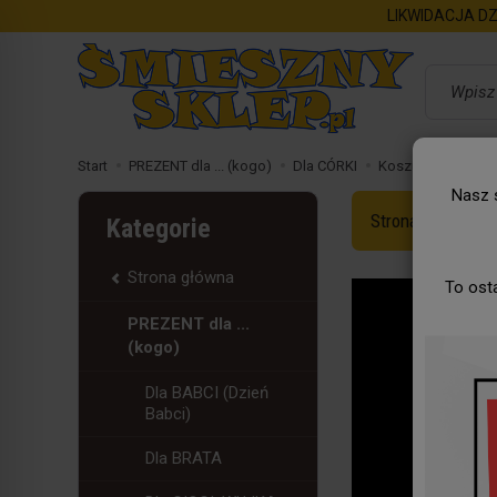
LIKWIDACJA DZ
Wyszukaj
Start
PREZENT dla ... (kogo)
Dla CÓRKI
Koszulka - Księżni
Nasz s
Strona Główna
Kategorie
Strona główna
To ost
PREZENT dla ...
(kogo)
Dla BABCI (Dzień
Babci)
Dla BRATA