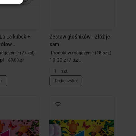
La La kubek +
Zestaw głośników - Złóż je
rólow...
sam
magazynie
(77 kpl)
Produkt w magazynie
(18 szt.)
pl
19,00 zł / szt.
69,00 zł
szt.
a
Do koszyka