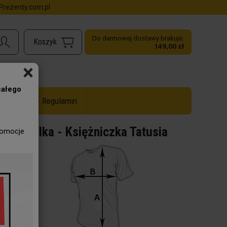
rezenty.com.pl
Do darmowej dostawy brakuje:
149,00 zł
×
całego
ż do -50% - Regulamin
Koszulka - Księżniczka Tatusia
romocje