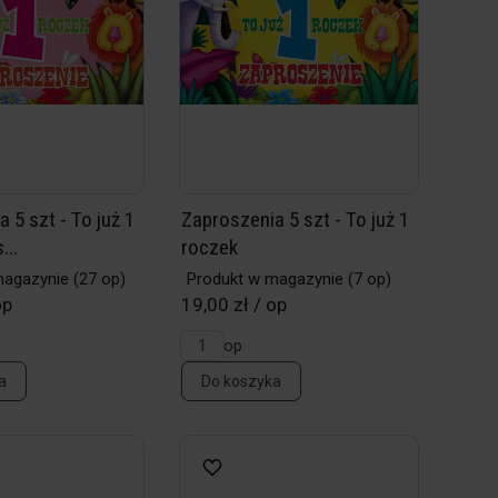
 5 szt - To już 1
Zaproszenia 5 szt - To już 1
...
roczek
magazynie
(27 op)
Produkt w magazynie
(7 op)
op
19,00 zł / op
op
a
Do koszyka