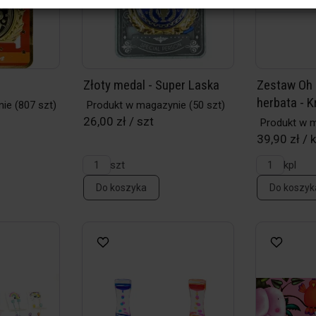
Złoty medal - Super Laska
Zestaw Oh 
herbata - K
nie
(807 szt)
Produkt w magazynie
(50 szt)
26,00 zł / szt
Produkt w 
39,90 zł / k
szt
kpl
Do koszyka
Do koszyk