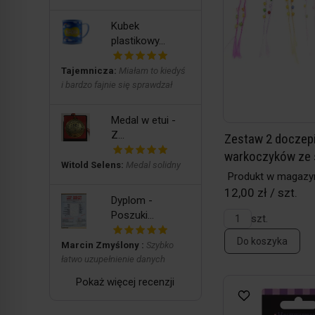
Kubek
plastikowy...
Tajemnicza:
Miałam to kiedyś
i bardzo fajnie się sprawdzał
Medal w etui -
Z...
Zestaw 2 doczep
warkoczyków ze s
Witold Selens:
Medal solidny
Produkt w magazy
12,00 zł / szt.
Dyplom -
Poszuki...
szt.
Do koszyka
Marcin Zmyślony :
Szybko
łatwo uzupełnienie danych
Pokaż więcej recenzji