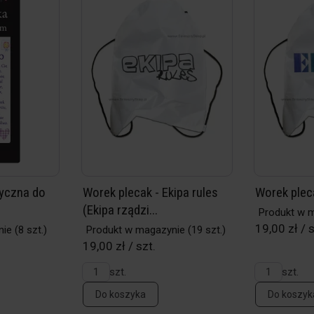
yczna do
Worek plecak - Ekipa rules
Worek pleca
.
(Ekipa rządzi...
Produkt w 
19,00 zł / s
nie
(8 szt.)
Produkt w magazynie
(19 szt.)
19,00 zł / szt.
szt.
szt.
Do koszyka
Do koszyk