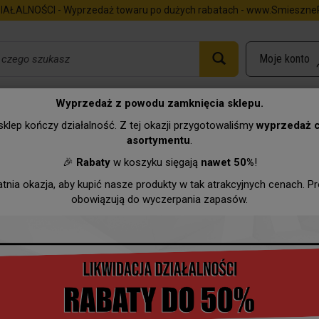
IAŁALNOŚCI - Wyprzedaż towaru po dużych rabatach - www.SmieszneP
Wyprzedaż z powodu zamknięcia sklepu.
czka Tatusia
klep kończy działalność. Z tej okazji przygotowaliśmy
wyprzedaż 
asortymentu
.
Urodziny
Imieniny
Zawody
Hurtownia
Wyprzeda
🎉
Rabaty
w koszyku sięgają
nawet 50%
!
atnia okazja, aby kupić nasze produkty w tak atrakcyjnych cenach. P
obowiązują do wyczerpania zapasów.