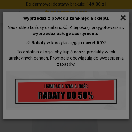
Do darmowej dostawy brakuje:
149,00 zł
×
Wyprzedaż z powodu zamknięcia sklepu.
Nasz sklep kończy działalność. Z tej okazji przygotowaliśmy
wyprzedaż całego asortymentu
.
🎉
Rabaty
w koszyku sięgają
nawet 50%
!
To ostatnia okazja, aby kupić nasze produkty w tak
atrakcyjnych cenach. Promocje obowiązują do wyczerpania
zapasów.