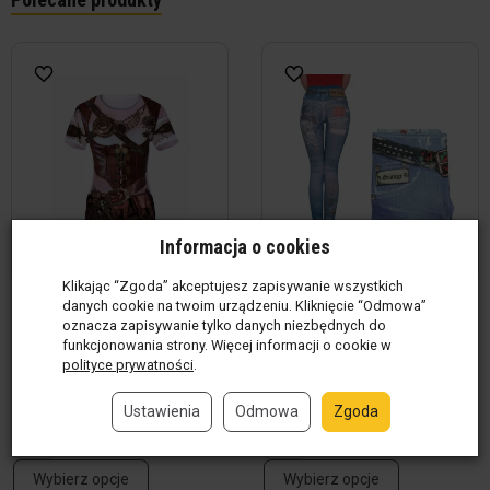
Informacja o cookies
Klikając “Zgoda” akceptujesz zapisywanie wszystkich
T-shirt z nadrukiem Steampunk
Leginsy "Dżinsy"
danych cookie na twoim urządzeniu. Kliknięcie “Odmowa”
oznacza zapisywanie tylko danych niezbędnych do
Lady
Produkt w magazynie
(5 szt)
funkcjonowania strony. Więcej informacji o cookie w
Produkt w magazynie
(68
29,00 zł / szt
polityce prywatności
.
szt)
19,00 zł / szt
Ustawienia
Odmowa
Zgoda
szt
szt
Wybierz opcje
Wybierz opcje