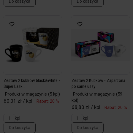
Do koszyka
Do koszyka
Zestaw 2 kubków black&white -
Zestaw 2 Kubków - Zaparzona
Super Lask...
po same uszy
Produkt w magazynie
(5 kpl)
Produkt w magazynie
(59
kpl)
60,01 zł / kpl
Rabat: 20 %
68,80 zł / kpl
Rabat: 20 %
kpl
kpl
Do koszyka
Do koszyka