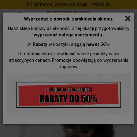
Do darmowej dostawy brakuje:
149,00 zł
×
Wyprzedaż z powodu zamknięcia sklepu.
Nasz sklep kończy działalność. Z tej okazji przygotowaliśmy
wyprzedaż całego asortymentu
.
🎉
Rabaty
w koszyku sięgają
nawet 50%
!
To ostatnia okazja, aby kupić nasze produkty w tak
atrakcyjnych cenach. Promocje obowiązują do wyczerpania
zapasów.