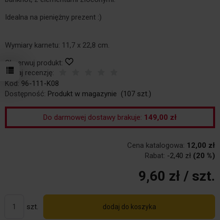
Idealna na pieniężny prezent :)
Wymiary karnetu: 11,7 x 22,8 cm.
Obserwuj produkt:
Dodaj recenzję:
Kod:
96-111-K08
Dostępność:
Produkt w magazynie
(
107
szt.)
Do darmowej dostawy brakuje:
149,00 zł
Cena katalogowa:
12,00 zł
Rabat:
-
2,40 zł
(20 %)
9,60 zł
/ szt.
szt.
dodaj do koszyka