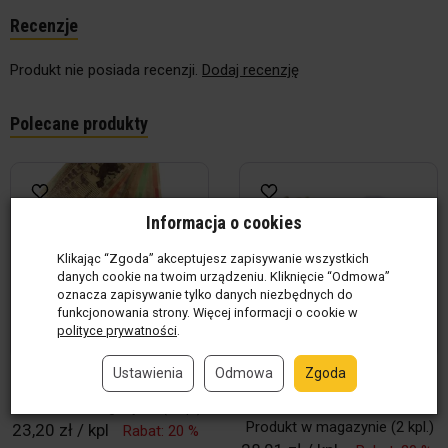
Recenzje
Produkt nie posiada recenzji.
Dodaj recenzję
Polecane produkty
Informacja o cookies
Klikając “Zgoda” akceptujesz zapisywanie wszystkich
danych cookie na twoim urządzeniu. Kliknięcie “Odmowa”
oznacza zapisywanie tylko danych niezbędnych do
funkcjonowania strony. Więcej informacji o cookie w
polityce prywatności
.
Ustawienia
Odmowa
Zgoda
Złote banknoty Euro - 7 szt
Zestaw panieński - Opaska,
welon, szarfa
Produkt w magazynie
(3 kpl)
Produkt w magazynie
(2 kpl.)
23,20 zł / kpl
Rabat: 20 %