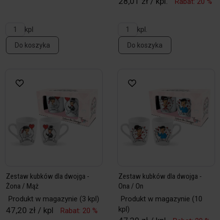
28,01 zł / kpl.
Rabat: 20 %
kpl
kpl.
Do koszyka
Do koszyka
Zestaw kubków dla dwojga -
Zestaw kubków dla dwojga -
Żona / Mąż
Ona / On
Produkt w magazynie
(3 kpl)
Produkt w magazynie
(10
kpl)
47,20 zł / kpl
Rabat: 20 %