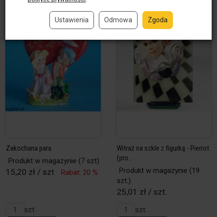
Ustawienia
Odmowa
Zgoda
Zakochana para
Witraż na szkle z figurką - Pierrot
(pro...
Produkt w magazynie
(7 szt)
Produkt w magazynie
(19
15,20 zł / szt
Rabat: 20 %
szt.)
25,01 zł / szt.
szt
szt.