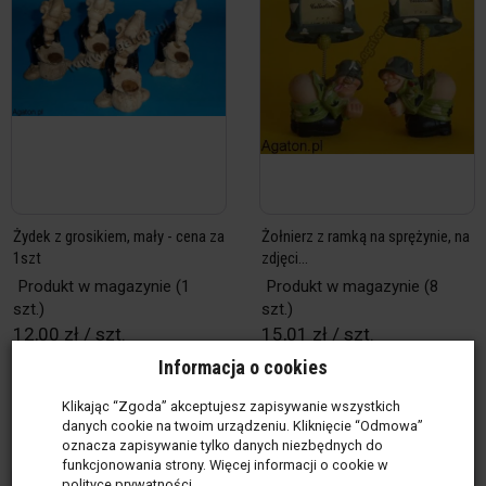
Żydek z grosikiem, mały - cena za
Żołnierz z ramką na sprężynie, na
1szt
zdjęci...
Produkt w magazynie
(1
Produkt w magazynie
(8
szt.)
szt.)
12,00 zł / szt.
15,01 zł / szt.
Informacja o cookies
szt.
szt.
Klikając “Zgoda” akceptujesz zapisywanie wszystkich
Do koszyka
Do koszyka
danych cookie na twoim urządzeniu. Kliknięcie “Odmowa”
oznacza zapisywanie tylko danych niezbędnych do
funkcjonowania strony. Więcej informacji o cookie w
polityce prywatności
.