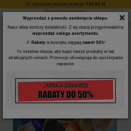
Do darmowej dostawy brakuje:
149,00 zł
×
Wyprzedaż z powodu zamknięcia sklepu.
Nasz sklep kończy działalność. Z tej okazji przygotowaliśmy
wyprzedaż całego asortymentu
.
🎉
Rabaty
w koszyku sięgają
nawet 50%
!
To ostatnia okazja, aby kupić nasze produkty w tak
atrakcyjnych cenach. Promocje obowiązują do wyczerpania
zapasów.