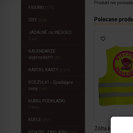
Produkt nie posiada
FIGURKI
(375)
Polecane produ
GRY
(268)
JADALNE na WESOŁO
(244)
KALENDARZE
wyprzedaż!!!
(22)
KARTKI, KARTY
(2129)
KOSZULKI - Spadające
ceny
(356)
KUBKI, PODKŁADKI
(1844)
KUFLE
(251)
Żółta kamizelka 
KSIĄŻKI, ZAKŁADKI
(126)