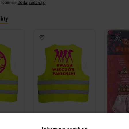
 recenzji.
Dodaj recenzję
kty
- Wieczór
Żółta kamizelka - Uwaga
Zestawik r
Informacja o cookies