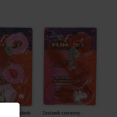
óżowy - Kajdanki
Zestawik czerwony -