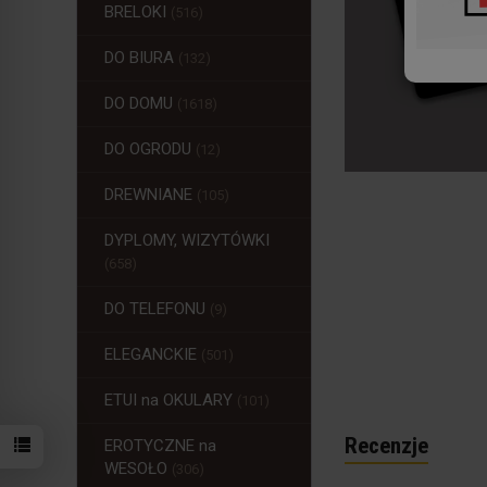
BRELOKI
(516)
DO BIURA
(132)
DO DOMU
(1618)
DO OGRODU
(12)
DREWNIANE
(105)
DYPLOMY, WIZYTÓWKI
(658)
DO TELEFONU
(9)
ELEGANCKIE
(501)
ETUI na OKULARY
(101)
Recenzje
EROTYCZNE na
WESOŁO
(306)