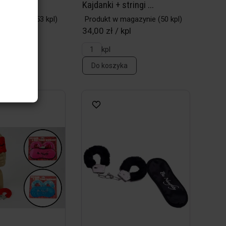
...
Kajdanki + stringi ...
magazynie
(53 kpl)
Produkt w magazynie
(50 kpl)
pl
34,00 zł / kpl
kpl
a
Do koszyka