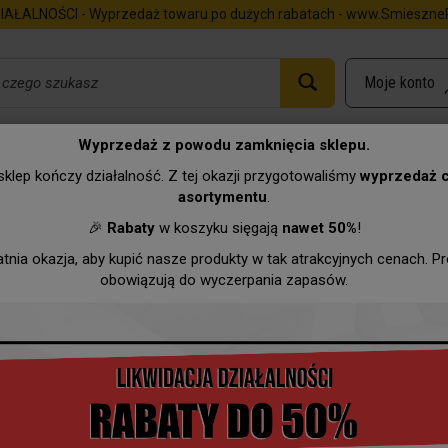
IAŁALNOŚCI - Wyprzedaż towaru po dużych rabatach - www.SmieszneP
Wyprzedaż z powodu zamknięcia sklepu.
klep kończy działalność. Z tej okazji przygotowaliśmy
wyprzedaż 
asortymentu
.
Urodziny
Imieniny
Zawody
Hurtownia
Wyprzeda
🎉
Rabaty
w koszyku sięgają
nawet 50%
!
atnia okazja, aby kupić nasze produkty w tak atrakcyjnych cenach. P
obowiązują do wyczerpania zapasów.