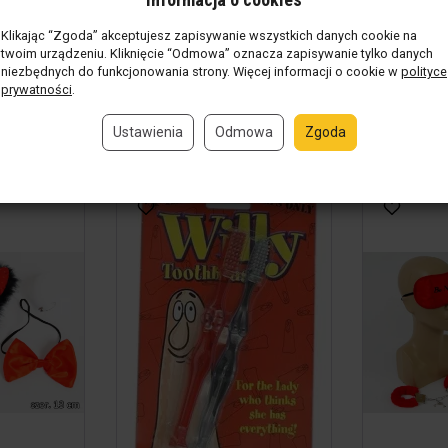
wieczór Panieńsk...
+ stringi + p
Klikając “Zgoda” akceptujesz zapisywanie wszystkich danych cookie na
nie
(4 szt.)
Produkt w magazynie
(4 szt.)
Produkt w 
twoim urządzeniu. Kliknięcie “Odmowa” oznacza zapisywanie tylko danych
39,00 zł / szt.
34,00 zł / k
niezbędnych do funkcjonowania strony. Więcej informacji o cookie w
polityce
prywatności
.
szt.
kpl
Do koszyka
Do koszyk
Ustawienia
Odmowa
Zgoda