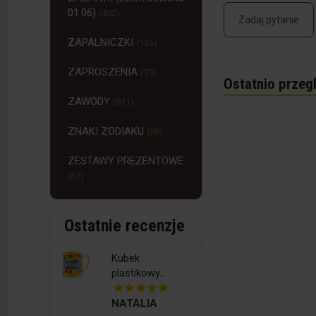
01.06)
(402)
Zadaj pytanie
ZAPALNICZKI
(136)
ZAPROSZENIA
(19)
Ostatnio przeg
ZAWODY
(931)
ZNAKI ZODIAKU
(68)
ZESTAWY PREZENTOWE
(67)
Ostatnie recenzje
Kubek
plastikowy...
NATALIA