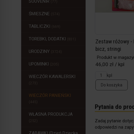
SOUVENIR
(77)
ŚMIESZNE
(574)
TABLICZKI
(669)
TOREBKI, DODATKI
(831)
Zestaw różowy - 
bicz, stringi
URODZINY
(3724)
Produkt w magazy
UPOMINKI
46,00 zł / kpl
(205)
kpl
WIECZÓR KAWALERSKI
(273)
Do koszyka
WIECZÓR PANIEŃSKI
(445)
Pytania do pro
WŁASNA PRODUKCJA
Zadaj pytanie dotyc
(252)
odpowiedzi na zapyt
ZABAWKI (Dzień Dziecka