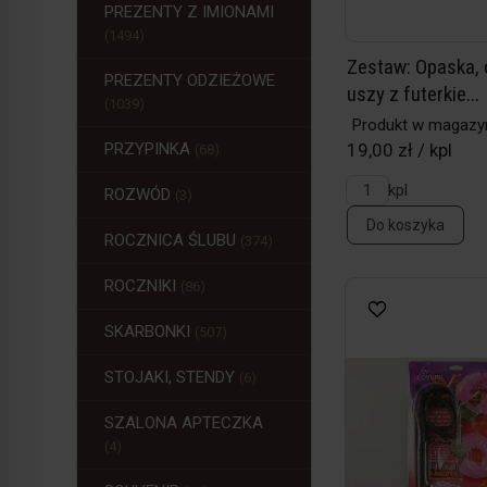
PREZENTY Z IMIONAMI
(1494)
Zestaw: Opaska,
PREZENTY ODZIEŻOWE
uszy z futerkie...
(1039)
Produkt w magazy
PRZYPINKA
19,00 zł / kpl
(68)
kpl
ROZWÓD
(3)
Do koszyka
ROCZNICA ŚLUBU
(374)
ROCZNIKI
(86)
SKARBONKI
(507)
STOJAKI, STENDY
(6)
SZALONA APTECZKA
(4)