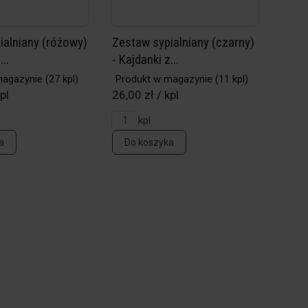
ialniany (różowy)
Zestaw sypialniany (czarny)
...
- Kajdanki z...
magazynie
(27 kpl)
Produkt w magazynie
(11 kpl)
pl
26,00 zł / kpl
kpl
a
Do koszyka