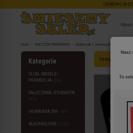
LIKWIDACJA DZ
Wyszukaj
Start
WIECZÓR PANIEŃSKI
Kieliszek + zawieszka na drzwi..
Nasz s
Strona Główna
Kategorie
ŚLUB, WESELE-
To ost
PROMOCJA
(559)
Dla UCZNIA, STUDENTA
(412)
I KOMUNIA ŚW
(161)
ALKOHOLOWE
(1150)