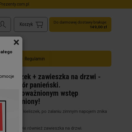
rezenty.com.pl
Do darmowej dostawy brakuje:
149,00 zł
×
całego
ż do -50% - Regulamin
Kieliszek + zawieszka na drzwi -
romocje
Wieczór panieński.
Nieupoważnionym wstęp
wzbroniony!
Magiczny kieliszek, po zalaniu zimnym napojem znika
bielizna.
W zestawie również zawieszka na drzwi.