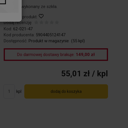
Kieliszek wykonany ze szkła.
Obserwuj produkt:
Dodaj recenzję:
Kod:
62-021-47
Kod producenta:
5904405124147
Dostępność:
Produkt w magazynie
(
55
kpl)
Do darmowej dostawy brakuje:
149,00 zł
55,01 zł
/ kpl
kpl
dodaj do koszyka