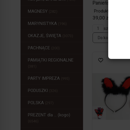
Panieński
Produkt w magazy
MAGNESY
(282)
39,00 zł / szt.
MARYNISTYKA
(196)
szt.
OKAZJE, ŚWIĘTA
(3073)
Do koszyka
PACHNĄCE
(200)
PAMIĄTKI REGIONALNE
(381)
PARTY IMPREZA
(995)
PODUSZKI
(326)
POLSKA
(297)
PREZENT dla ... (kogo)
(6546)