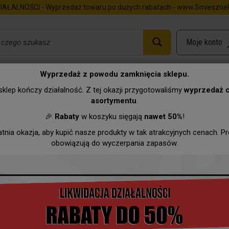
IAŁALNOŚCI - Wyprzedaż towaru po dużych rabatach - www.SmieszneP
Wyprzedaż z powodu zamknięcia sklepu.
klep kończy działalność. Z tej okazji przygotowaliśmy
wyprzedaż 
asortymentu
.
Urodziny
Imieniny
Zawody
Hurtownia
Wyprzeda
🎉
Rabaty
w koszyku sięgają
nawet 50%
!
atnia okazja, aby kupić nasze produkty w tak atrakcyjnych cenach. P
obowiązują do wyczerpania zapasów.