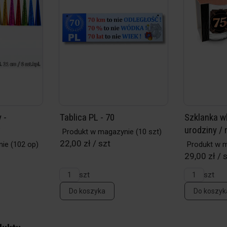
 -
Tablica PL - 70
Szklanka wh
t
urodziny / r
Produkt w magazynie
(10 szt)
22,00 zł / szt
nie
(102 op)
Produkt w 
29,00 zł / 
szt
szt
Do koszyka
Do koszyk