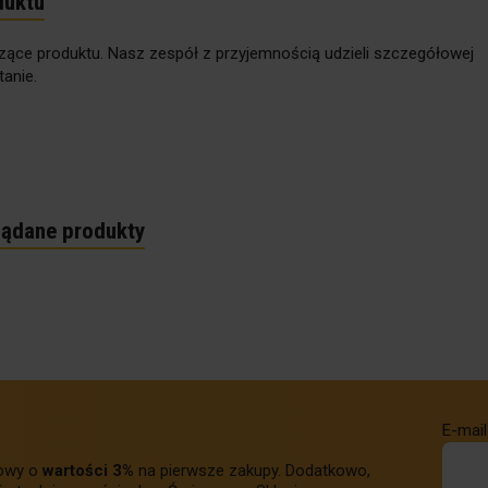
duktu
zące produktu. Nasz zespół z przyjemnością udzieli szczegółowej
anie.
lądane produkty
E-mail
towy o
wartości 3%
na pierwsze zakupy. Dodatkowo,