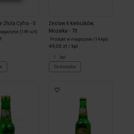
 Złota Cyfra - 0
Zestaw 6 kieliszków,
Mozaika - 70
magazynie
(149 szt)
t
Produkt w magazynie
(14 kpl)
49,00 zł / kpl
kpl
a
Do koszyka