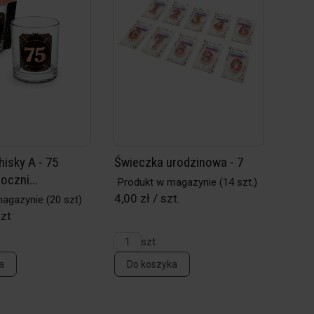
isky A - 75
Świeczka urodzinowa - 7
oczni...
Produkt w magazynie
(14 szt.)
4,00 zł / szt.
magazynie
(20 szt)
szt
szt.
a
Do koszyka