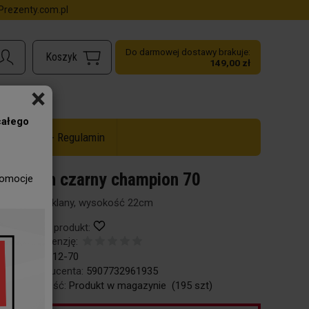
rezenty.com.pl
Do darmowej dostawy brakuje:
149,00 zł
×
całego
ż do -50% - Regulamin
Kielich czarny champion 70
romocje
Kielich szklany, wysokość 22cm
Obserwuj produkt:
Dodaj recenzję:
Kod:
34-112-70
Kod producenta:
5907732961935
Dostępność:
Produkt w magazynie
(
195
szt)