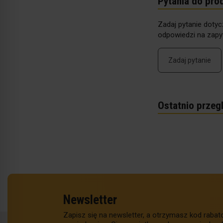
Pytania do pro
Zadaj pytanie dotyc
odpowiedzi na zapyt
Zadaj pytanie
Ostatnio przeg
Newsletter
Zapisz się na newsletter, a otrzymasz kod raba