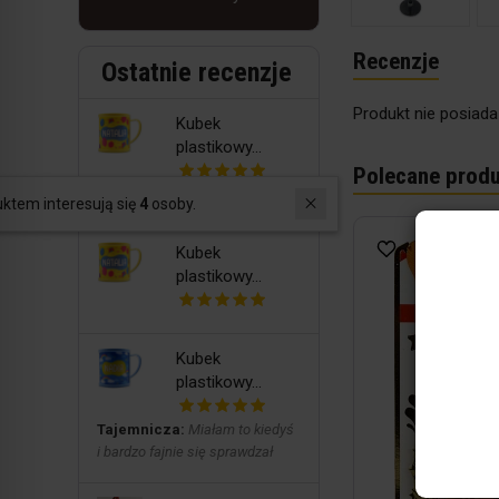
Recenzje
Ostatnie recenzje
Produkt nie posiada
Kubek
plastikowy...
Polecane produ
NATALIA
W ostatnich 30 dniach produktem interesują się
4
osoby.
Kubek
plastikowy...
Kubek
plastikowy...
Tajemnicza:
Miałam to kiedyś
i bardzo fajnie się sprawdzał