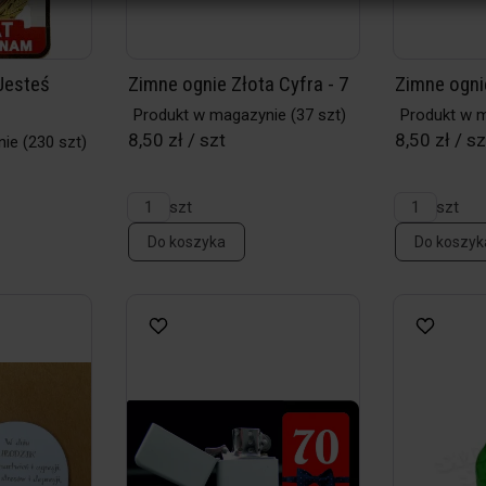
 Jesteś
Zimne ognie Złota Cyfra - 7
Zimne ognie
Produkt w magazynie
(37 szt)
Produkt w 
8,50 zł / szt
8,50 zł / sz
nie
(230 szt)
szt
szt
Do koszyka
Do koszyk