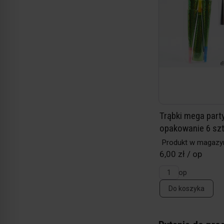
Trąbki mega party
opakowanie 6 sz
Produkt w magazy
6,00 zł / op
op
Do koszyka