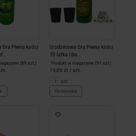
 Gra Piwna kości
Urodzinowa Gra Piwna kości
f...
70-latka (din...
magazynie
(89 szt.)
Produkt w magazynie
(91 szt.)
zt.
19,00 zł / szt.
szt.
a
Do koszyka