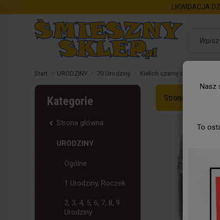
LIKWIDACJA DZ
Wyszukaj
Start
URODZINY
70 Urodziny
Kielich czarny champion 70
Nasz s
Strona Główna
Kategorie
Strona główna
To ost
URODZINY
Ogólne
1 Urodziny, Roczek
2, 3, 4, 5, 6, 7, 8, 9
Urodziny