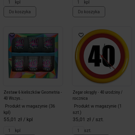
kpl
kpl
Do koszyka
Do koszyka
Zestaw 6 kieliszków Geometria -
Zegar okrągły - 40 urodziny /
40 Wszys...
rocznica
Produkt w magazynie
(36
Produkt w magazynie
(1
kpl)
szt.)
55,01 zł / kpl
35,01 zł / szt.
kpl
szt.