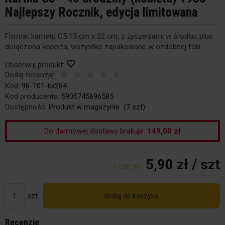
Najlepszy Rocznik, edycja limitowana
Format karnetu C5 15 cm x 22 cm, z życzeniami w środku, plus
dołączona koperta, wszystko zapakowane w ozdobnej folii.
Obserwuj produkt:
Dodaj recenzję:
Kod:
96-101-kx284
Kod producenta:
5905745696585
Dostępność:
Produkt w magazynie
(
7
szt)
Do darmowej dostawy brakuje:
149,00 zł
5,90 zł
/ szt
12,00 zł
szt
dodaj do koszyka
Recenzje