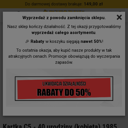
Do darmowej dostawy brakuje:
149,00 zł
×
Wyprzedaż z powodu zamknięcia sklepu.
Nasz sklep kończy działalność. Z tej okazji przygotowaliśmy
wyprzedaż całego asortymentu
.
🎉
Rabaty
w koszyku sięgają
nawet 50%
!
To ostatnia okazja, aby kupić nasze produkty w tak
atrakcyjnych cenach. Promocje obowiązują do wyczerpania
zapasów.
Kartka C5 - 40 urodziny (kobieta) 1985