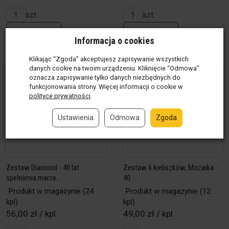
szt
szt
Do koszyka
Do koszyka
Informacja o cookies
Klikając “Zgoda” akceptujesz zapisywanie wszystkich
danych cookie na twoim urządzeniu. Kliknięcie “Odmowa”
oznacza zapisywanie tylko danych niezbędnych do
funkcjonowania strony. Więcej informacji o cookie w
polityce prywatności
.
Ustawienia
Odmowa
Zgoda
Zestaw Diamond - 40 lat
Zestaw 6 kieliszków, Mozaika -
spełnienia marze...
40
Produkt w magazynie
(24
Produkt w magazynie
(12
kpl)
kpl)
56,00 zł / kpl
49,00 zł / kpl