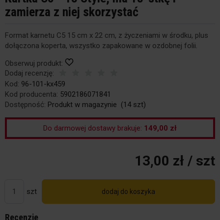
zamierza z niej skorzystać
Format karnetu C5 15 cm x 22 cm, z życzeniami w środku, plus
dołączona koperta, wszystko zapakowane w ozdobnej folii.
Obserwuj produkt:
Dodaj recenzję:
Kod:
96-101-kx459
Kod producenta:
5902186071841
Dostępność:
Produkt w magazynie
(
14
szt)
Do darmowej dostawy brakuje:
149,00 zł
13,00 zł
/ szt
szt
dodaj do koszyka
Recenzje