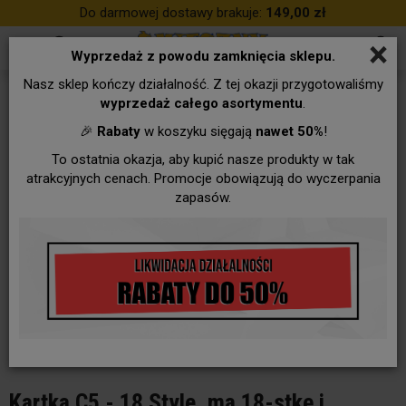
Do darmowej dostawy brakuje:
149,00 zł
×
Wyprzedaż z powodu zamknięcia sklepu.
Nasz sklep kończy działalność. Z tej okazji przygotowaliśmy
wyprzedaż całego asortymentu
.
🎉
Rabaty
w koszyku sięgają
nawet 50%
!
To ostatnia okazja, aby kupić nasze produkty w tak
atrakcyjnych cenach. Promocje obowiązują do wyczerpania
zapasów.
Kartka C5 - 18 Style, ma 18-stkę i