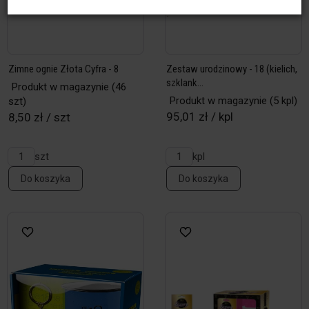
Zimne ognie Złota Cyfra - 8
Zestaw urodzinowy - 18 (kielich,
szklank...
Produkt w magazynie
(46
Produkt w magazynie
(5 kpl)
szt)
95,01 zł / kpl
8,50 zł / szt
szt
kpl
Do koszyka
Do koszyka