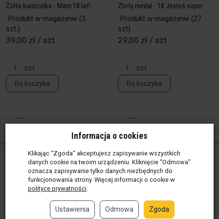
Żółta kamizelka - Mam 18 lat!
Złoty medal - 18 Jesteś super
Produkt w magazynie
(3
Produkt w magazynie
(27
szt.)
szt)
39,00 zł / szt.
29,00 zł / szt
szt.
szt
Do koszyka
Do koszyka
W ostatnich 30 dniach produktem interesują się
3
osoby.
Informacja o cookies
Klikając “Zgoda” akceptujesz zapisywanie wszystkich
danych cookie na twoim urządzeniu. Kliknięcie “Odmowa”
oznacza zapisywanie tylko danych niezbędnych do
funkcjonowania strony. Więcej informacji o cookie w
polityce prywatności
.
Ustawienia
Odmowa
Zgoda