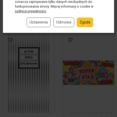
12,00 zł / szt.
12,00 zł / szt.
oznacza zapisywanie tylko danych niezbędnych do
funkcjonowania strony. Więcej informacji o cookie w
szt.
szt.
polityce prywatności
.
Do koszyka
Do koszyka
Ustawienia
Odmowa
Zgoda