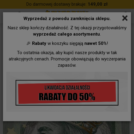
Do darmowej dostawy brakuje:
149,00 zł
×
Wyprzedaż z powodu zamknięcia sklepu.
Nasz sklep kończy działalność. Z tej okazji przygotowaliśmy
wyprzedaż całego asortymentu
.
🎉
Rabaty
w koszyku sięgają
nawet 50%
!
To ostatnia okazja, aby kupić nasze produkty w tak
atrakcyjnych cenach. Promocje obowiązują do wyczerpania
zapasów.