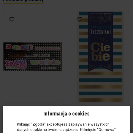
Kopertynka na kasę - Z okazji
Kopertynka na kasę - Z
Informacja o cookies
urodzin. L...
najlepszymi życze...
Produkt w magazynie
(145
Produkt w magazynie
(62
Klikając “Zgoda” akceptujesz zapisywanie wszystkich
szt.)
szt.)
danych cookie na twoim urządzeniu. Kliknięcie “Odmowa”