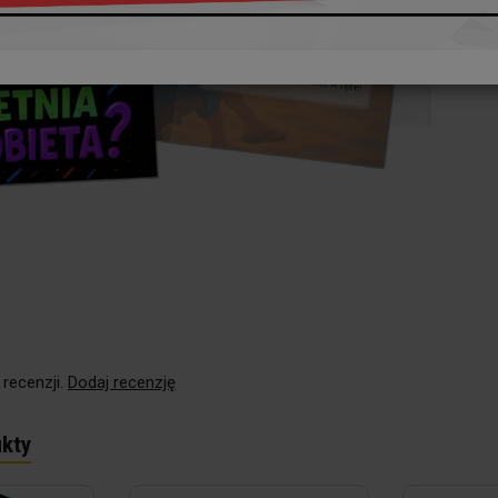
 recenzji.
Dodaj recenzję
kty