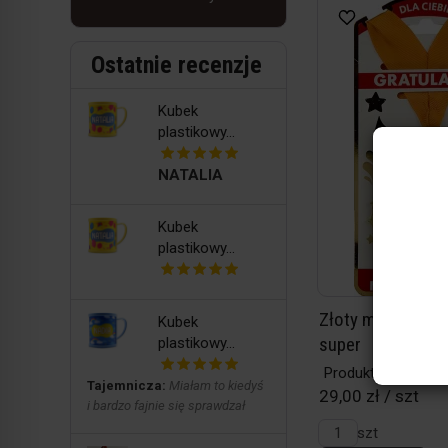
Ostatnie recenzje
Kubek
plastikowy...
NATALIA
Kubek
plastikowy...
Złoty medal - 30
Kubek
super
plastikowy...
Produkt w magazy
Tajemnicza:
Miałam to kiedyś
29,00 zł / szt
i bardzo fajnie się sprawdzał
szt