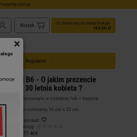
rezenty.com.pl
Do darmowej dostawy brakuje:
149,00 zł
×
całego
ż do -50% - Regulamin
Karnet B6 - O jakim prezencie
romocje
marzy 30 letnia kobieta ?
Karnet z życzeniami w ozdobnej folii + koperta
Wymiar po rozłożeniu 16 cm x 23 cm
Obserwuj produkt:
Dodaj recenzję:
Kod:
73-277-404