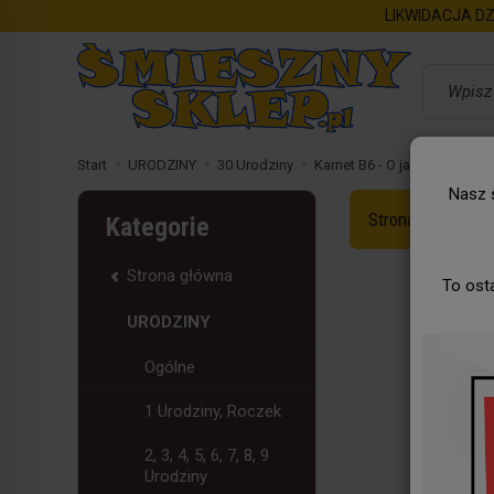
LIKWIDACJA DZ
Wyszukaj
Start
URODZINY
30 Urodziny
Karnet B6 - O jakim prezencie
Nasz s
Strona Główna
Kategorie
Strona główna
To ost
URODZINY
Ogólne
1 Urodziny, Roczek
2, 3, 4, 5, 6, 7, 8, 9
Urodziny