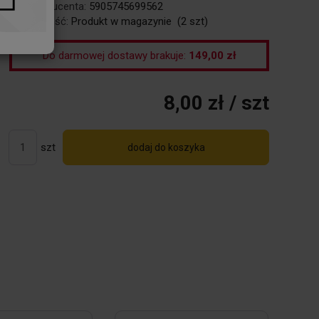
Kod producenta:
5905745699562
Dostępność:
Produkt w magazynie
(
2
szt)
Do darmowej dostawy brakuje:
149,00 zł
8,00 zł
/ szt
szt
dodaj do koszyka