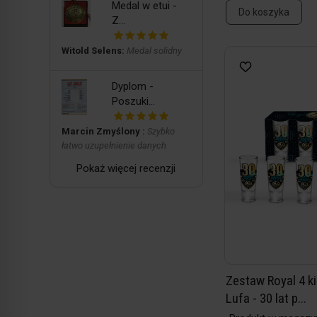
Medal w etui -
Do koszyka
Z...
Witold Selens:
Medal solidny
Dyplom -
Poszuki...
Marcin Zmyślony :
Szybko
łatwo uzupełnienie danych
Pokaż więcej recenzji
Zestaw Royal 4 ki
Lufa - 30 lat p...