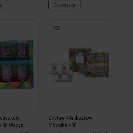
a
Do koszyka
ieliszków
Zestaw 4 kieliszków,
- 30 Wszys...
Mozaika - 30