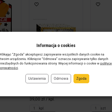
Informacja o cookies
Klikając “Zgoda” akceptujesz zapisywanie wszystkich danych cookie na
twoim urządzeniu. Kliknięcie “Odmowa” oznacza zapisywanie tylko danych
niezbędnych do funkcjonowania strony. Więcej informacji o cookie w
polityce
prywatności
.
Ustawienia
Odmowa
Zgoda
 Jesteś
Złote kropki - Szklanka +
Zimne ognie
podkładka - 30...
Produkt w 
8,50 zł / sz
nie
(854 szt)
Produkt w magazynie
(2 kpl.)
39,00 zł / kpl.
kpl.
szt