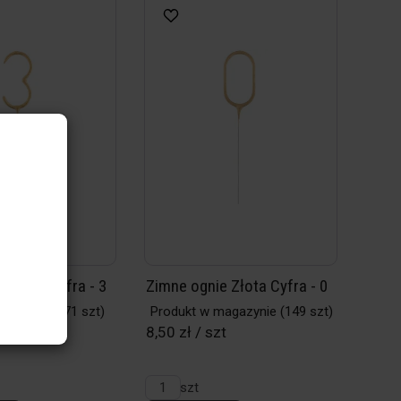
 Złota Cyfra - 3
Zimne ognie Złota Cyfra - 0
magazynie
(71 szt)
Produkt w magazynie
(149 szt)
t
8,50 zł / szt
szt