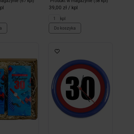
magazynie
(67 kpl)
Produkt w magazynie
(58 kpl)
pl
39,00 zł / kpl
kpl
a
Do koszyka