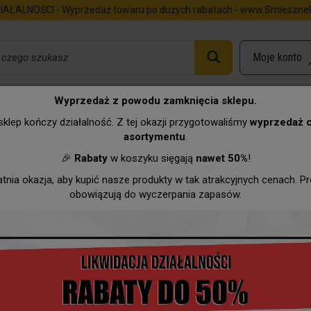
IAŁALNOŚCI - Wyprzedaż towaru po dużych rabatach - www.SmieszneP
Wyprzedaż z powodu zamknięcia sklepu.
 ..
klep kończy działalność. Z tej okazji przygotowaliśmy
wyprzedaż 
asortymentu
.
Urodziny
Imieniny
Zawody
Hurtownia
Wyprzeda
🎉
Rabaty
w koszyku sięgają
nawet 50%
!
atnia okazja, aby kupić nasze produkty w tak atrakcyjnych cenach. P
obowiązują do wyczerpania zapasów.