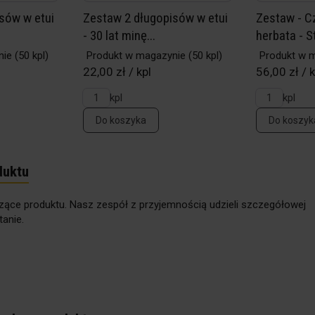
sów w etui
Zestaw 2 długopisów w etui
Zestaw - C
- 30 lat minę...
herbata - S
nie
(50 kpl)
Produkt w magazynie
(50 kpl)
Produkt w 
22,00 zł / kpl
56,00 zł / k
kpl
kpl
Do koszyka
Do koszyk
duktu
zące produktu. Nasz zespół z przyjemnością udzieli szczegółowej
anie.