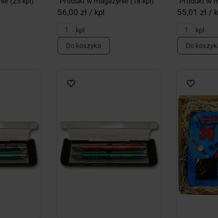
nie
(25 kpl)
Produkt w magazynie
(18 kpl)
Produkt w 
56,00 zł / kpl
55,01 zł / k
kpl
kpl
Do koszyka
Do koszyk