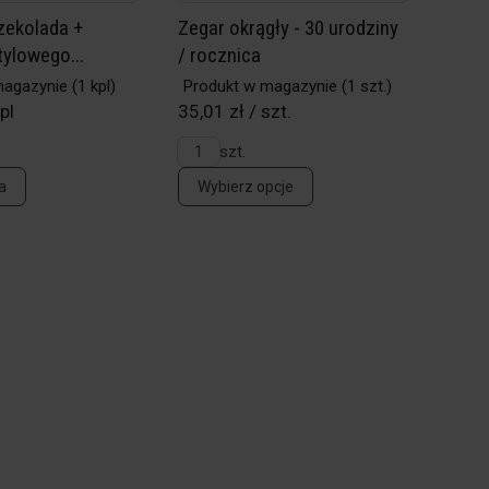
zekolada +
Zegar okrągły - 30 urodziny
tylowego...
/ rocznica
magazynie
(1 kpl)
Produkt w magazynie
(1 szt.)
pl
35,01 zł / szt.
szt.
a
Wybierz opcje