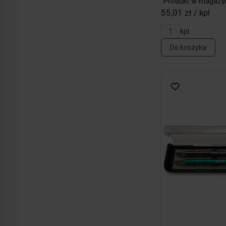
Produkt w magazy
55,01 zł / kpl
kpl
Do koszyka