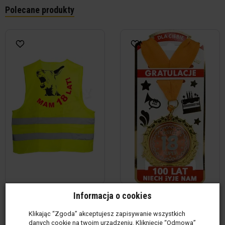
Polecane produkty
Żółta kamizelka - Mam 18 lat!
Złoty medal - 18 Jesteś super
Informacja o cookies
Produkt w magazynie
(3
Produkt w magazynie
(27
Klikając “Zgoda” akceptujesz zapisywanie wszystkich
szt.)
szt)
danych cookie na twoim urządzeniu. Kliknięcie “Odmowa”