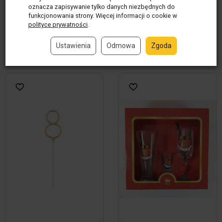
39,00 zł / szt.
29,00 zł / szt
oznacza zapisywanie tylko danych niezbędnych do
funkcjonowania strony. Więcej informacji o cookie w
polityce prywatności
.
szt.
szt
Ustawienia
Odmowa
Zgoda
Do koszyka
Do koszyka