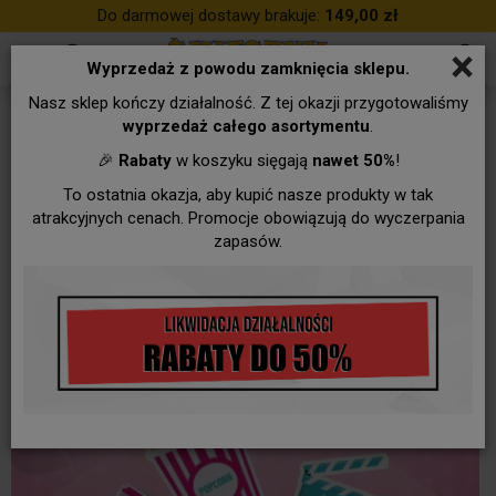
Do darmowej dostawy brakuje:
149,00 zł
×
Wyprzedaż z powodu zamknięcia sklepu.
Nasz sklep kończy działalność. Z tej okazji przygotowaliśmy
wyprzedaż całego asortymentu
.
🎉
Rabaty
w koszyku sięgają
nawet 50%
!
To ostatnia okazja, aby kupić nasze produkty w tak
atrakcyjnych cenach. Promocje obowiązują do wyczerpania
zapasów.