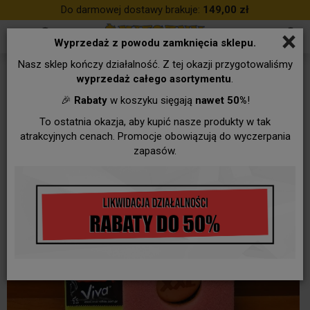
Do darmowej dostawy brakuje:
149,00 zł
×
Wyprzedaż z powodu zamknięcia sklepu.
Nasz sklep kończy działalność. Z tej okazji przygotowaliśmy
wyprzedaż całego asortymentu
.
🎉
Rabaty
w koszyku sięgają
nawet 50%
!
To ostatnia okazja, aby kupić nasze produkty w tak
atrakcyjnych cenach. Promocje obowiązują do wyczerpania
zapasów.