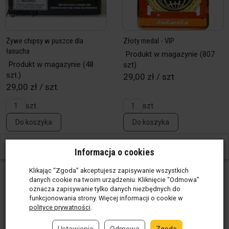
Żywe chipsy w puszce dla
Złoty medal - VIP
łasucha
Produkt w magazynie
(807
Produkt w magazynie
(48
szt)
szt.)
29,00 zł / szt
29,00 zł / szt.
szt.
szt
Do koszyka
Do koszyka
W ostatnich 30 dniach produktem interesuje się
14
osób.
Informacja o cookies
Klikając “Zgoda” akceptujesz zapisywanie wszystkich
danych cookie na twoim urządzeniu. Kliknięcie “Odmowa”
oznacza zapisywanie tylko danych niezbędnych do
funkcjonowania strony. Więcej informacji o cookie w
polityce prywatności
.
Ustawienia
Odmowa
Zgoda