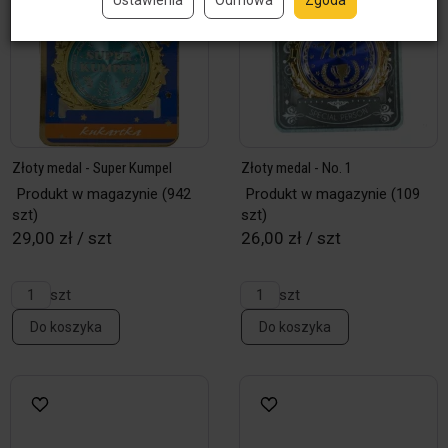
Złoty medal - Super Kumpel
Złoty medal - No. 1
Produkt w magazynie
(942
Produkt w magazynie
(109
szt)
szt)
29,00 zł / szt
26,00 zł / szt
szt
szt
Do koszyka
Do koszyka