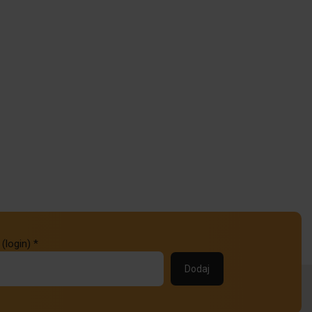
 (login)
*