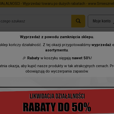
IAŁALNOŚCI - Wyprzedaż towaru po dużych rabatach - www.SmieszneP
Wyprzedaż z powodu zamknięcia sklepu.
uch sexi - Sex bomb
klep kończy działalność. Z tej okazji przygotowaliśmy
wyprzedaż 
asortymentu
.
Urodziny
Imieniny
Zawody
Hurtownia
Wyprzeda
🎉
Rabaty
w koszyku sięgają
nawet 50%
!
atnia okazja, aby kupić nasze produkty w tak atrakcyjnych cenach. P
obowiązują do wyczerpania zapasów.