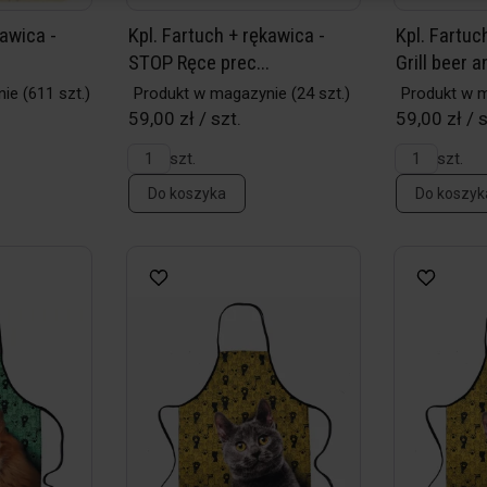
kawica -
Kpl. Fartuch + rękawica -
Kpl. Fartuc
STOP Ręce prec...
Grill beer an
nie
(611 szt.)
Produkt w magazynie
(24 szt.)
Produkt w 
59,00 zł / szt.
59,00 zł / s
szt.
szt.
Do koszyka
Do koszyk