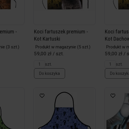
remium -
Koci fartuszek premium -
Koci fartu
Kot Kartuski
Kot Dacho
nie
(3 szt.)
Produkt w magazynie
(5 szt.)
Produkt w 
59,00 zł / szt.
59,00 zł / s
szt.
szt.
Do koszyka
Do koszyk