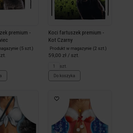
szek premium -
Koci fartuszek premium -
wiec
Kot Czarny
magazynie
(5 szt.)
Produkt w magazynie
(2 szt.)
zt.
59,00 zł / szt.
szt.
a
Do koszyka