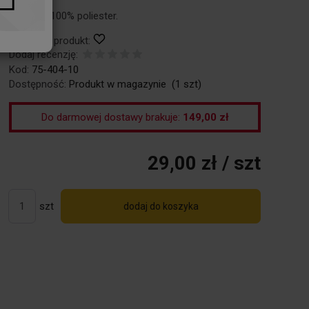
Materiał: 100% poliester.
Obserwuj produkt:
Dodaj recenzję:
Kod:
75-404-10
Dostępność:
Produkt w magazynie
(
1
szt)
Do darmowej dostawy brakuje:
149,00 zł
29,00 zł
/ szt
szt
dodaj do koszyka