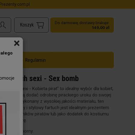
rezenty.com.pl
Do darmowej dostawy brakuje:
149,00 zł
×
całego
ż do -50% - Regulamin
Fartuch sexi - Sex bomb
romocje
Fartuch sexi - Kobieta pirat" to idealny wybór dla kobiet,
które chcą dodać odrobinę pirackiego uroku do swojej
kuchni. Wykonany z wysokiej jakości materiału, ten
praktyczny i stylowy fartuch jest idealnym prezentem
dla miłośników piratów lub jako dodatek do kostiumu
na imprezę.
Plamoodporny.