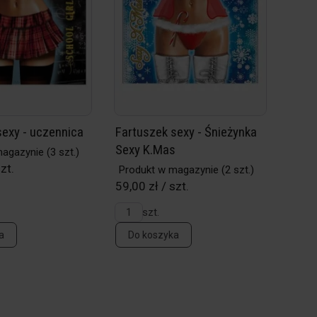
sexy - uczennica
Fartuszek sexy - Śnieżynka
Sexy K.Mas
magazynie
(3 szt.)
zt.
Produkt w magazynie
(2 szt.)
59,00 zł / szt.
szt.
a
Do koszyka