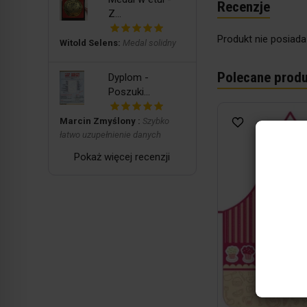
Recenzje
Z...
Produkt nie posiada
Witold Selens:
Medal solidny
Polecane produ
Dyplom -
Poszuki...
Marcin Zmyślony :
Szybko
łatwo uzupełnienie danych
Pokaż więcej recenzji