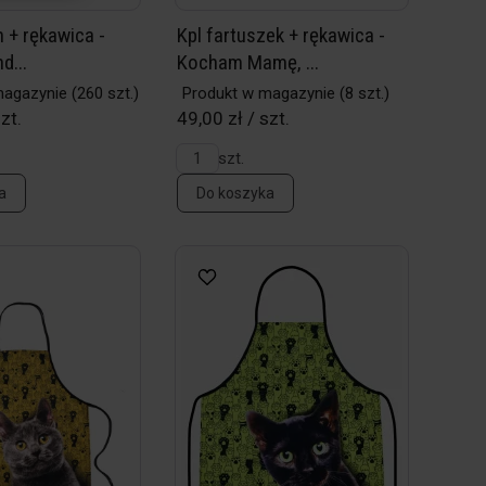
h + rękawica -
Kpl fartuszek + rękawica -
d...
Kocham Mamę, ...
magazynie
(260 szt.)
Produkt w magazynie
(8 szt.)
zt.
49,00 zł / szt.
szt.
a
Do koszyka