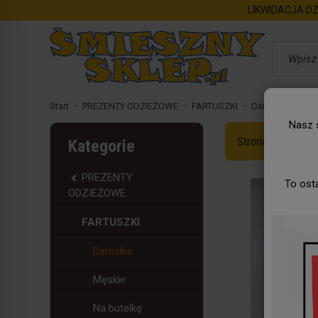
LIKWIDACJA DZ
Wyszukaj
Start
PREZENTY ODZIEŻOWE
FARTUSZKI
Damskie
Fart
Nasz s
Strona Główna
Kategorie
PREZENTY
To ost
ODZIEŻOWE
FARTUSZKI
Damskie
Męskie
Na butelkę