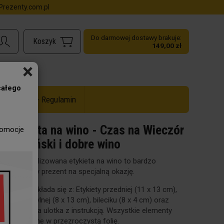
rezenty.com.pl
Do darmowej dostawy brakuje:
149,00 zł
×
całego
ż do -50% - Regulamin
Etykieta na wino - Czas na Wieczór
romocje
Panieński i dobre wino
Spersonalizowana etykieta na wino to bardzo
oryginalny prezent na specjalną okazję.
Zestaw składa się z: Etykiety przedniej (11 x 13 cm),
Etykiety tylnej (8 x 13 cm), bileciku (8 x 4 cm) oraz
kartonowa ulotka z instrukcją. Wszystkie elementy
spakowane w przezroczystą folię.