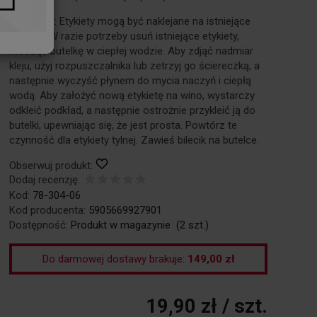
Instrukcja: Etykiety mogą być naklejane na istniejące
etykiety. W razie potrzeby usuń istniejące etykiety,
mocząc butelkę w ciepłej wodzie. Aby zdjąć nadmiar
kleju, użyj rozpuszczalnika lub zetrzyj go ściereczką, a
następnie wyczyść płynem do mycia naczyń i ciepłą
wodą. Aby założyć nową etykietę na wino, wystarczy
odkleić podkład, a następnie ostrożnie przykleić ją do
butelki, upewniając się, że jest prosta. Powtórz te
czynność dla etykiety tylnej. Zawieś bilecik na butelce.
Obserwuj produkt:
Dodaj recenzję:
Kod:
78-304-06
Kod producenta:
5905669927901
Dostępność:
Produkt w magazynie
(
2
szt.)
Do darmowej dostawy brakuje:
149,00 zł
19,90 zł
/ szt.