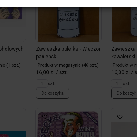
koholowych
Zawieszka buletka - Wieczór
Zawieszka 
panieński
kawalerski
nie
(1 szt.)
Produkt w magazynie
(46 szt.)
Produkt w 
16,00 zł / szt.
16,00 zł / s
szt.
szt.
Do koszyka
Do koszyk