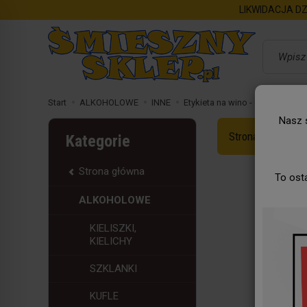
LIKWIDACJA DZ
Wyszukaj
Start
ALKOHOLOWE
INNE
Etykieta na wino - Czas na Wie..
Nasz s
Strona Główna
Kategorie
Strona główna
To ost
ALKOHOLOWE
KIELISZKI,
KIELICHY
SZKLANKI
KUFLE