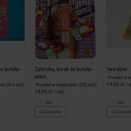
o butelki -
Zatyczka, korek do butelki -
Twardziel -
penis
Produkt w 
14,00 zł / s
nie
(314 szt.)
Produkt w magazynie
(232 szt.)
14,00 zł / szt.
szt.
szt.
Do koszyka
Do koszyk