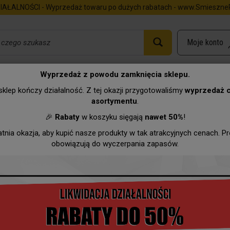
IAŁALNOŚCI - Wyprzedaż towaru po dużych rabatach - www.SmieszneP
Wyprzedaż z powodu zamknięcia sklepu.
klep kończy działalność. Z tej okazji przygotowaliśmy
wyprzedaż 
asortymentu
.
Urodziny
Imieniny
Zawody
Hurtownia
Wyprzeda
🎉
Rabaty
w koszyku sięgają
nawet 50%
!
atnia okazja, aby kupić nasze produkty w tak atrakcyjnych cenach. P
obowiązują do wyczerpania zapasów.