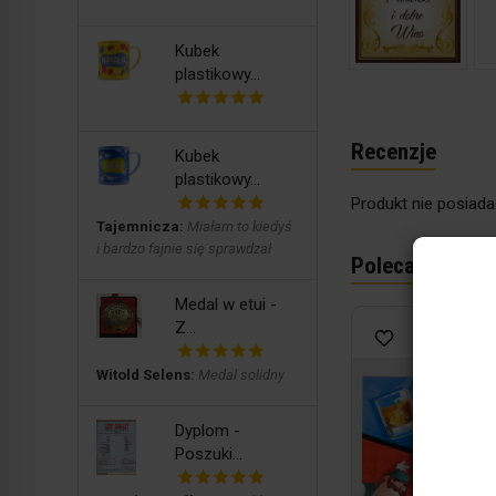
Kubek
plastikowy...
Recenzje
Kubek
plastikowy...
Produkt nie posiada
Tajemnicza:
Miałam to kiedyś
i bardzo fajnie się sprawdzał
Polecane produ
Medal w etui -
Z...
Witold Selens:
Medal solidny
Dyplom -
Poszuki...