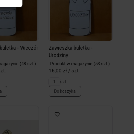
buletka - Wieczór
Zawieszka buletka -
Urodziny
magazynie
(48 szt.)
Produkt w magazynie
(53 szt.)
zt.
16,00 zł / szt.
szt.
a
Do koszyka