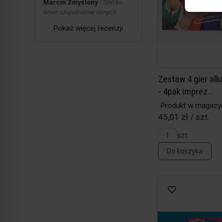
Marcin Zmyślony :
Szybko
łatwo uzupełnienie danych
Pokaż więcej recenzji
Zestaw 4 gier al
- 4pak imprez...
Produkt w magazy
45,01 zł / szt.
szt.
Do koszyka