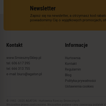
Newsletter
Zapisz się na newsletter, a otrzymasz kod raba
powiadomimy Cię o wyjątkowych promocjach, of
Kontakt
Informacje
www.SmiesznySklep.pl
Hurtownia
tel. 606 617 395
Kontakt
tel. 666 313 755
Regulamin
e-mail:
biuro@agaton.pl
Blog
Polityka prywatności
Ustawienia cookies
© 1992 - 2025 AGATON - Hurtownia Rzeczy Śmiesznych.
Wszystkie prawa zastrzeżone. Wszystkie podane ceny zawierają podatek V