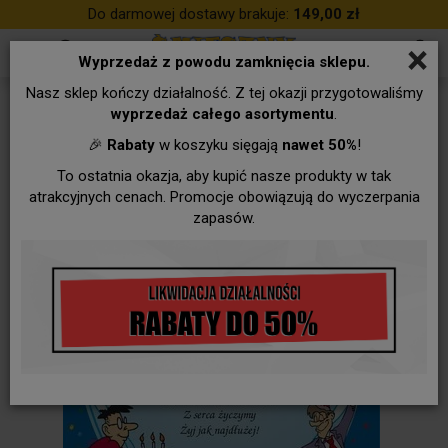
Do darmowej dostawy brakuje:
149,00 zł
×
Wyprzedaż z powodu zamknięcia sklepu.
Nasz sklep kończy działalność. Z tej okazji przygotowaliśmy
wyprzedaż całego asortymentu
.
🎉
Rabaty
w koszyku sięgają
nawet 50%
!
To ostatnia okazja, aby kupić nasze produkty w tak
atrakcyjnych cenach. Promocje obowiązują do wyczerpania
zapasów.