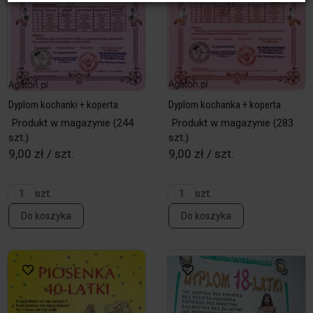
Dyplom kochanki + koperta
Dyplom kochanka + koperta
Produkt w magazynie
(244
Produkt w magazynie
(283
szt.)
szt.)
9,00 zł / szt.
9,00 zł / szt.
szt.
szt.
Do koszyka
Do koszyka