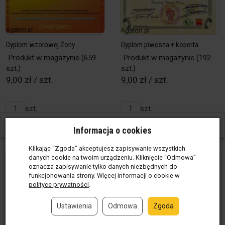
Dyplom wzorowej Żony
Dyplom piwosza + koperta
Produkt w magazynie
(659
Produkt w magazynie
(192
szt.)
szt.)
9,00 zł / szt.
9,00 zł / szt.
szt.
szt.
Do koszyka
Do koszyka
W ostatnich 30 dniach produktem interesuje się
57
osób.
Informacja o cookies
Klikając “Zgoda” akceptujesz zapisywanie wszystkich
danych cookie na twoim urządzeniu. Kliknięcie “Odmowa”
oznacza zapisywanie tylko danych niezbędnych do
funkcjonowania strony. Więcej informacji o cookie w
polityce prywatności
.
Ustawienia
Odmowa
Zgoda