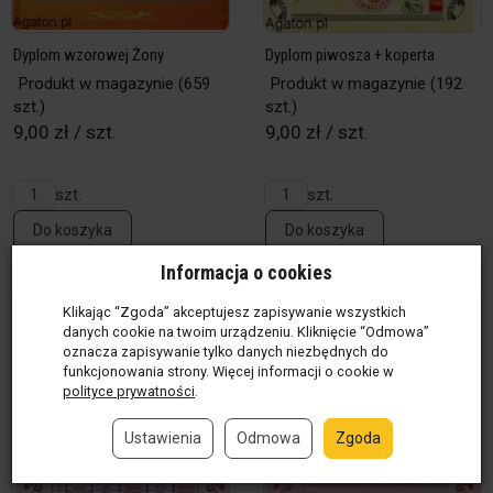
Dyplom wzorowej Żony
Dyplom piwosza + koperta
Produkt w magazynie
(659
Produkt w magazynie
(192
szt.)
szt.)
9,00 zł / szt.
9,00 zł / szt.
szt.
szt.
Do koszyka
Do koszyka
Informacja o cookies
Klikając “Zgoda” akceptujesz zapisywanie wszystkich
danych cookie na twoim urządzeniu. Kliknięcie “Odmowa”
oznacza zapisywanie tylko danych niezbędnych do
funkcjonowania strony. Więcej informacji o cookie w
polityce prywatności
.
Ustawienia
Odmowa
Zgoda