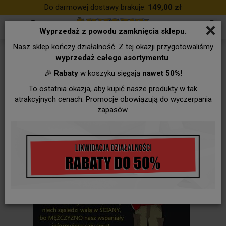
Do darmowej dostawy brakuje:
149,00 zł
×
Wyprzedaż z powodu zamknięcia sklepu.
Nasz sklep kończy działalność. Z tej okazji przygotowaliśmy
wyprzedaż całego asortymentu
.
🎉
Rabaty
w koszyku sięgają
nawet 50%
!
To ostatnia okazja, aby kupić nasze produkty w tak
atrakcyjnych cenach. Promocje obowiązują do wyczerpania
zapasów.