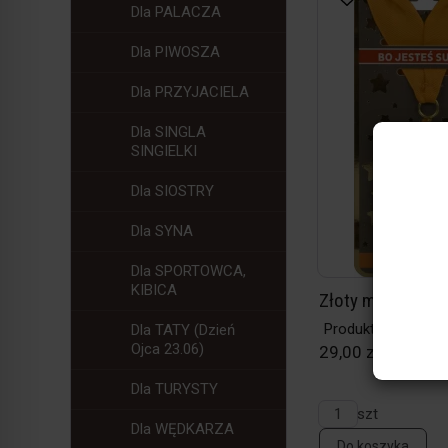
Dla PALACZA
Dla PIWOSZA
Dla PRZYJACIELA
Dla SINGLA
SINGIELKI
Dla SIOSTRY
Dla SYNA
Dla SPORTOWCA,
KIBICA
Złoty medal - Su
Produkt w magazy
Dla TATY (Dzień
Ojca 23.06)
29,00 zł / szt
Dla TURYSTY
szt
Dla WĘDKARZA
Do koszyka