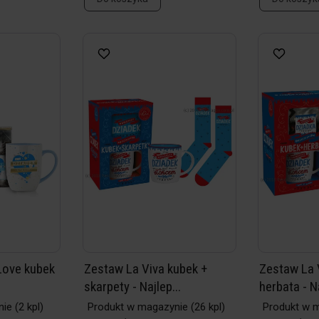
Love kubek
Zestaw La Viva kubek +
Zestaw La 
skarpety - Najlep...
herbata - Na
nie
(2 kpl)
Produkt w magazynie
(26 kpl)
Produkt w 