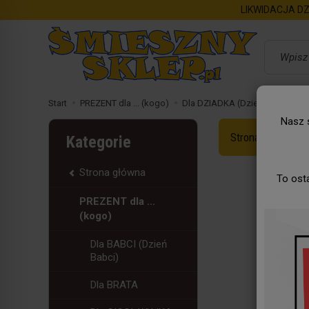
LIKWIDACJA DZ
Wyszukaj
Start
PREZENT dla ... (kogo)
Dla DZIADKA (Dzień Dziadka)
Nasz s
Strona Główna
Kategorie
Strona główna
To ost
PREZENT dla ...
(kogo)
Dla BABCI (Dzień
Babci)
Dla BRATA