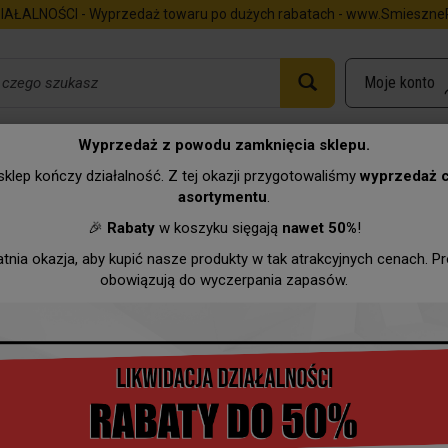
IAŁALNOŚCI - Wyprzedaż towaru po dużych rabatach - www.SmieszneP
Wyprzedaż z powodu zamknięcia sklepu.
Dyplom - Kochanemu Dziadkowi
klep kończy działalność. Z tej okazji przygotowaliśmy
wyprzedaż 
asortymentu
.
Urodziny
Imieniny
Zawody
Hurtownia
Wyprzeda
🎉
Rabaty
w koszyku sięgają
nawet 50%
!
atnia okazja, aby kupić nasze produkty w tak atrakcyjnych cenach. P
obowiązują do wyczerpania zapasów.