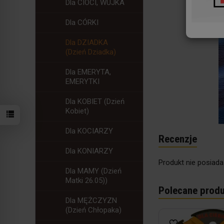
Dla CIOCI, WUJKA
Dla CÓRKI
Dla DZIADKA
(Dzień Dziadka)
Dla EMERYTA,
EMERYTKI
Dla KOBIET (Dzień
Kobiet)
Dla KOCIARZY
Recenzje
Dla KONIARZY
Produkt nie posiada
Dla MAMY (Dzień
Matki 26.05))
Polecane produ
Dla MĘŻCZYZN
(Dzień Chłopaka)