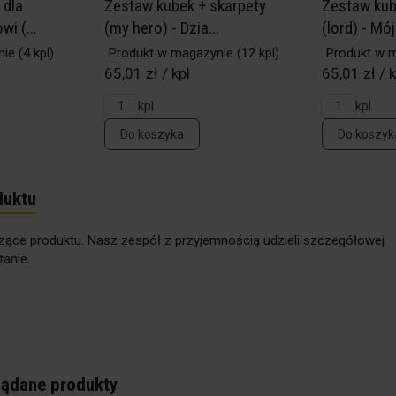
 dla
Zestaw kubek + skarpety
Zestaw kub
i (...
(my hero) - Dzia...
(lord) - Mój 
nie
(4 kpl)
Produkt w magazynie
(12 kpl)
Produkt w 
65,01 zł / kpl
65,01 zł / k
kpl
kpl
Do koszyka
Do koszyk
duktu
zące produktu. Nasz zespół z przyjemnością udzieli szczegółowej
anie.
lądane produkty