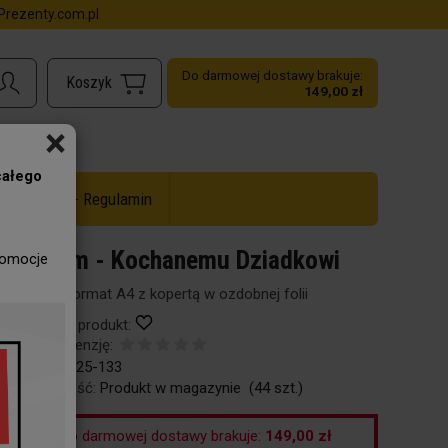
rezenty.com.pl
Do darmowej dostawy brakuje:
149,00 zł
×
całego
ż do -50% - Regulamin
Dyplom - Kochanemu Dziadkowi
romocje
Dyplom format A4 z kopertą w ozdobnej folii
Obserwuj produkt:
Dodaj recenzję:
Kod:
96-125-133
Dostępność:
Produkt w magazynie
(
44
szt.)
Do darmowej dostawy brakuje:
149,00 zł