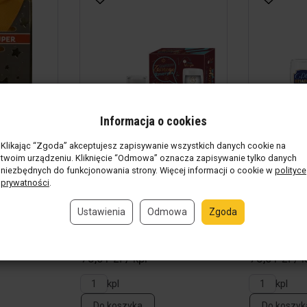
Informacja o cookies
Klikając “Zgoda” akceptujesz zapisywanie wszystkich danych cookie na
twoim urządzeniu. Kliknięcie “Odmowa” oznacza zapisywanie tylko danych
niezbędnych do funkcjonowania strony. Więcej informacji o cookie w
polityce
prywatności
.
per Dziadek
Zestaw szklanka + kubek -
Zestaw szk
Ustawienia
Odmowa
Zgoda
Zestaw zacnego...
Dla wspania
nie
(52 szt)
Produkt w magazynie
(24 kpl)
Produkt w 
75,01 zł / kpl
75,01 zł / k
kpl
kpl
Do koszyka
Do koszyk