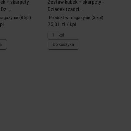
ek + skarpety
Zestaw kubek + skarpety -
Dzi...
Dziadek rządzi...
magazynie
(8 kpl)
Produkt w magazynie
(3 kpl)
pl
75,01 zł / kpl
kpl
a
Do koszyka