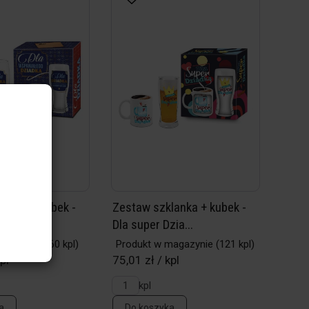
lanka + kubek -
Zestaw szklanka + kubek -
łeg...
Dla super Dzia...
magazynie
(60 kpl)
Produkt w magazynie
(121 kpl)
pl
75,01 zł / kpl
kpl
a
Do koszyka