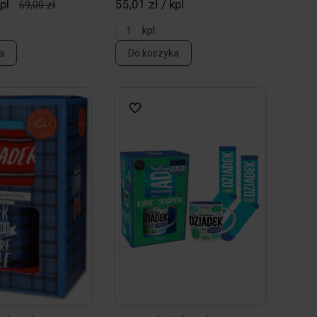
pl
55,01 zł / kpl
69,00 zł
kpl
a
Do koszyka