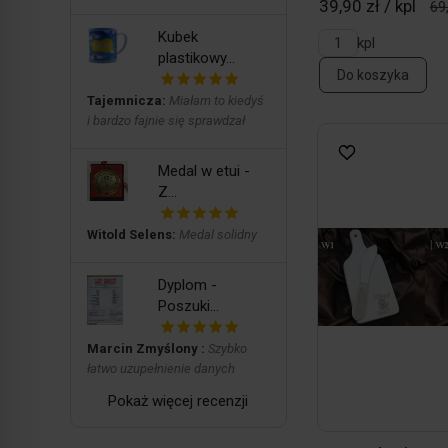
39,90 zł / kpl
69
Kubek
kpl
plastikowy...
Do koszyka
Tajemnicza:
Miałam to kiedyś
i bardzo fajnie się sprawdzał
Medal w etui -
Z...
Witold Selens:
Medal solidny
Dyplom -
Poszuki...
Marcin Zmyślony :
Szybko
łatwo uzupełnienie danych
Pokaż więcej recenzji