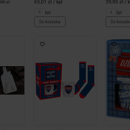
65,01 zł / kpl
39,90 zł / k
,00 zł
kpl
kpl
Do koszyka
Do koszyk