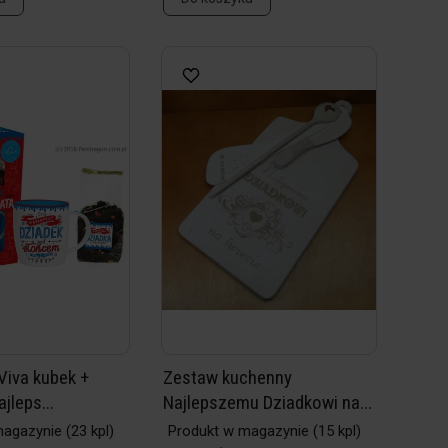
Viva kubek +
Zestaw kuchenny
jleps...
Najlepszemu Dziadkowi na...
magazynie
(23 kpl)
Produkt w magazynie
(15 kpl)