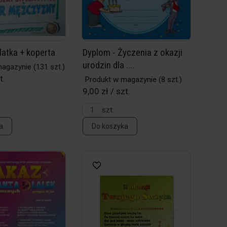
latka + koperta
Dyplom - Życzenia z okazji
urodzin dla ....
magazynie
(131 szt.)
t.
Produkt w magazynie
(8 szt.)
9,00 zł / szt.
szt.
a
Do koszyka