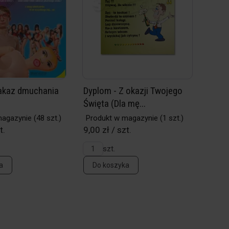
akaz dmuchania
Dyplom - Z okazji Twojego
Święta (Dla mę...
magazynie
(48 szt.)
Produkt w magazynie
(1 szt.)
t.
9,00 zł / szt.
szt.
a
Do koszyka