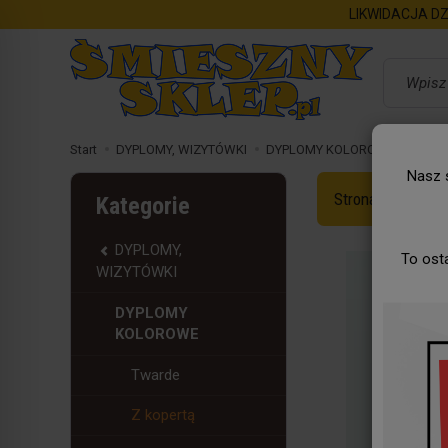
LIKWIDACJA DZ
Wyszukaj
Start
DYPLOMY, WIZYTÓWKI
DYPLOMY KOLOROWE
Z kop
Nasz s
Strona Główna
Kategorie
DYPLOMY,
To ost
WIZYTÓWKI
DYPLOMY
KOLOROWE
Twarde
Z kopertą