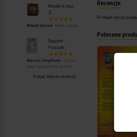
Recenzje
Medal w etui -
Z...
Produkt nie posiada
Witold Selens:
Medal solidny
Polecane produ
Dyplom -
Poszuki...
Marcin Zmyślony :
Szybko
łatwo uzupełnienie danych
Pokaż więcej recenzji