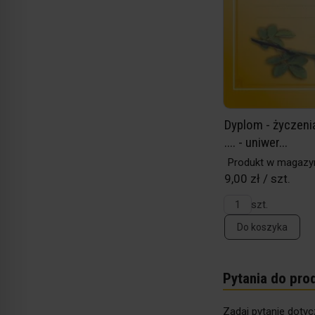
Dyplom - życzenia
.... - uniwer...
Produkt w magazy
9,00 zł / szt.
szt.
Do koszyka
Pytania do pro
Zadaj pytanie dotyc