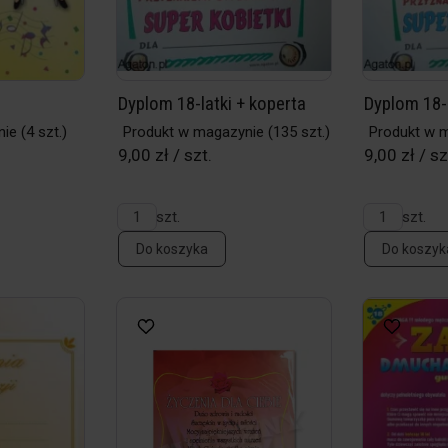
Dyplom 18-latki + koperta
Dyplom 18-
nie
(4 szt.)
Produkt w magazynie
(135 szt.)
Produkt w 
9,00 zł / szt.
9,00 zł / sz
szt.
szt.
Do koszyka
Do koszyk