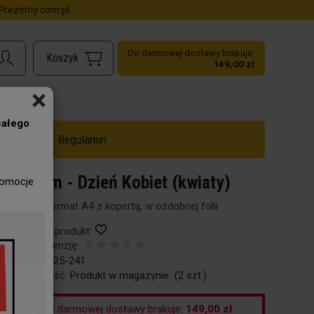
rezenty.com.pl
Do darmowej dostawy brakuje:
149,00 zł
×
całego
ż do -50% - Regulamin
Dyplom - Dzień Kobiet (kwiaty)
romocje
Dyplom format A4 z kopertą, w ozdobnej folii
Obserwuj produkt:
Dodaj recenzję:
Kod:
96-125-241
Dostępność:
Produkt w magazynie
(
2
szt.)
Do darmowej dostawy brakuje:
149,00 zł