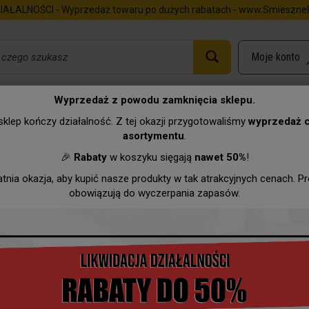
IAŁALNOŚCI - Wyprzedaż towaru po dużych rabatach - www.SmieszneP
Wyprzedaż z powodu zamknięcia sklepu.
ertą
Dyplom - Dzień Kobiet (kwiaty)
klep kończy działalność. Z tej okazji przygotowaliśmy
wyprzedaż 
asortymentu
.
Urodziny
Imieniny
Zawody
Hurtownia
Wyprzeda
🎉
Rabaty
w koszyku sięgają
nawet 50%
!
atnia okazja, aby kupić nasze produkty w tak atrakcyjnych cenach. P
obowiązują do wyczerpania zapasów.