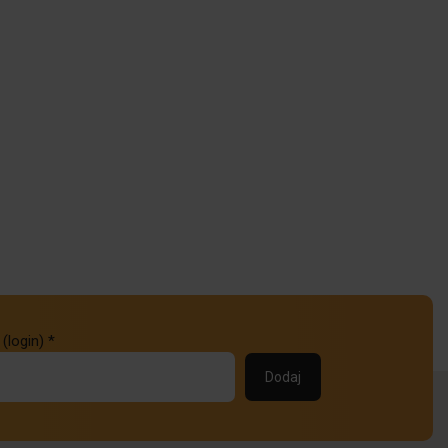
 (login)
*