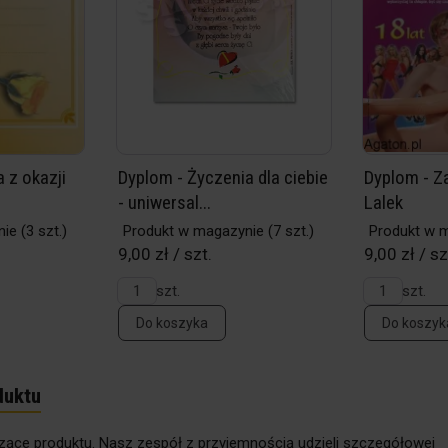
 z okazji
Dyplom - Życzenia dla ciebie
Dyplom - Z
- uniwersal...
Lalek
nie
(3 szt.)
Produkt w magazynie
(7 szt.)
Produkt w 
9,00 zł / szt.
9,00 zł / sz
szt.
szt.
Do koszyka
Do koszyk
duktu
zące produktu. Nasz zespół z przyjemnością udzieli szczegółowej