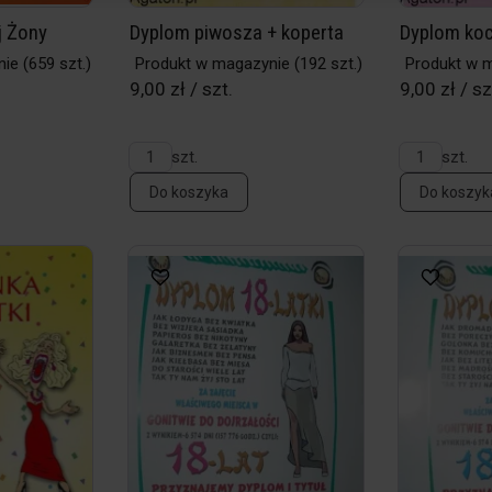
 Żony
Dyplom piwosza + koperta
Dyplom koc
nie
(659 szt.)
Produkt w magazynie
(192 szt.)
Produkt w 
9,00 zł / szt.
9,00 zł / sz
szt.
szt.
Do koszyka
Do koszyk