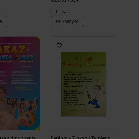
9,00 zł / szt.
szt.
a
Do koszyka
akaz dmuchania
Dyplom - Z okazji Twojego