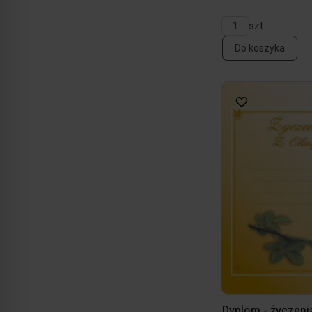
szt.
Do koszyka
Dyplom - życzenia