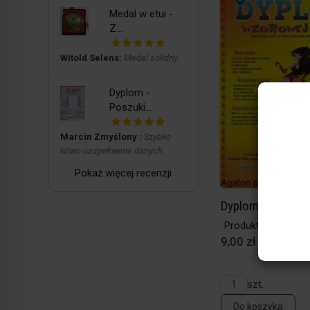
Medal w etui -
Z...
Witold Selens:
Medal solidny
Dyplom -
Poszuki...
Marcin Zmyślony :
Szybko
łatwo uzupełnienie danych
Pokaż więcej recenzji
Dyplom wzorowej
Produkt w magazy
9,00 zł / szt.
szt.
Do koszyka