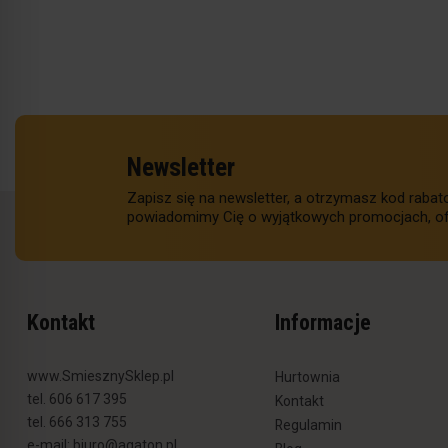
Newsletter
Zapisz się na newsletter, a otrzymasz kod raba
powiadomimy Cię o wyjątkowych promocjach, of
Kontakt
Informacje
www.SmiesznySklep.pl
Hurtownia
tel. 606 617 395
Kontakt
tel. 666 313 755
Regulamin
e-mail:
biuro@agaton.pl