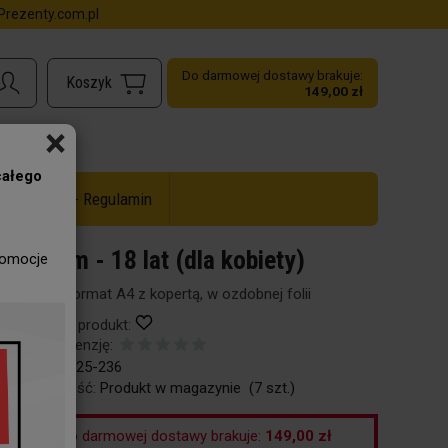
rezenty.com.pl
Do darmowej dostawy brakuje:
149,00 zł
×
całego
ż do -50% - Regulamin
Dyplom - 18 lat (dla kobiety)
romocje
Dyplom format A4 z kopertą, w ozdobnej folii
Obserwuj produkt:
Dodaj recenzję:
Kod:
96-125-236
Dostępność:
Produkt w magazynie
(
7
szt.)
Do darmowej dostawy brakuje:
149,00 zł