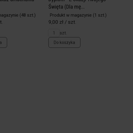
Święta (Dla mę...
magazynie
(48 szt.)
Produkt w magazynie
(1 szt.)
t.
9,00 zł / szt.
szt.
a
Do koszyka