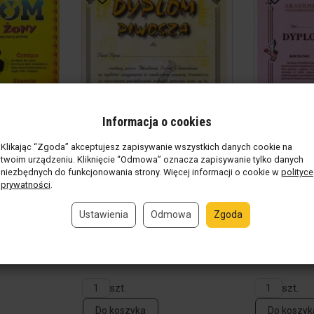
Informacja o cookies
Klikając “Zgoda” akceptujesz zapisywanie wszystkich danych cookie na
twoim urządzeniu. Kliknięcie “Odmowa” oznacza zapisywanie tylko danych
niezbędnych do funkcjonowania strony. Więcej informacji o cookie w
polityce
prywatności
.
 Żony
Dyplom piwosza + koperta
Dyplom koc
Ustawienia
Odmowa
Zgoda
nie
(659 szt.)
Produkt w magazynie
(192 szt.)
Produkt w 
9,00 zł / szt.
9,00 zł / sz
szt.
szt.
Do koszyka
Do koszyk