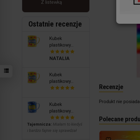
Z listewką
Ostatnie recenzje
Kubek
plastikowy...
NATALIA
Kubek
plastikowy...
Recenzje
Produkt nie posiada
Kubek
plastikowy...
Polecane produ
Tajemnicza:
Miałam to kiedyś
i bardzo fajnie się sprawdzał