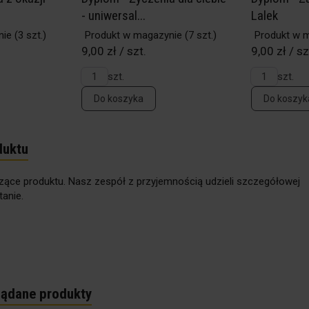
- uniwersal...
Lalek
nie
(3 szt.)
Produkt w magazynie
(7 szt.)
Produkt w 
9,00 zł / szt.
9,00 zł / sz
szt.
szt.
Do koszyka
Do koszyk
duktu
zące produktu. Nasz zespół z przyjemnością udzieli szczegółowej
anie.
lądane produkty