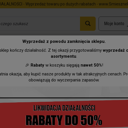
IAŁALNOŚCI - Wyprzedaż towaru po dużych rabatach - www.SmieszneP
Wyprzedaż z powodu zamknięcia sklepu.
ertą
Dyplom - 18 lat (dla kobiety)
klep kończy działalność. Z tej okazji przygotowaliśmy
wyprzedaż 
asortymentu
.
Urodziny
Imieniny
Zawody
Hurtownia
Wyprzeda
🎉
Rabaty
w koszyku sięgają
nawet 50%
!
atnia okazja, aby kupić nasze produkty w tak atrakcyjnych cenach. P
obowiązują do wyczerpania zapasów.