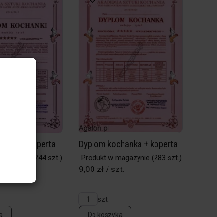
hanki + koperta
Dyplom kochanka + koperta
magazynie
(244 szt.)
Produkt w magazynie
(283 szt.)
t.
9,00 zł / szt.
szt.
a
Do koszyka