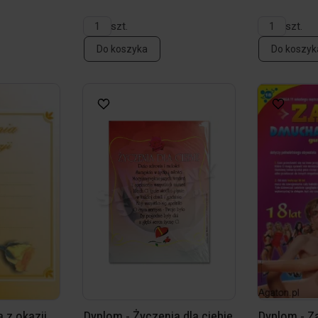
szt.
szt.
Do koszyka
Do koszyk
 z okazji
Dyplom - Życzenia dla ciebie
Dyplom - Z