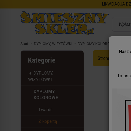
LIKWIDACJA DZ
Wyszukaj
Start
DYPLOMY, WIZYTÓWKI
DYPLOMY KOLOROWE
Z kop
Nasz s
Strona Główna
Kategorie
DYPLOMY,
To ost
WIZYTÓWKI
DYPLOMY
KOLOROWE
Twarde
Z kopertą