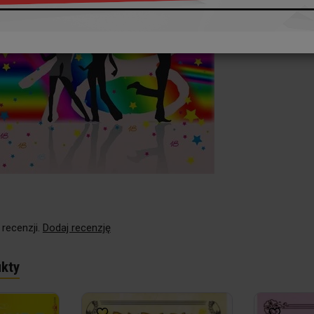
 recenzji.
Dodaj recenzję
kty