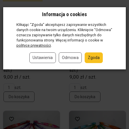
Informacja o cookies
Klikając “Zgoda” akceptujesz zapisywanie wszystkich
danych cookie na twoim urządzeniu. Kliknięcie “Odmowa”
oznacza zapisywanie tylko danych niezbędnych do
funkcjonowania strony. Więcej informacji o cookie w
polityce prywatności
.
Długopis z imieniem - Witek
Długopis z imieniem - Romek
Ustawienia
Odmowa
Zgoda
Produkt w magazynie
(1
Produkt w magazynie
(6
szt.)
szt.)
9,00 zł / szt.
9,00 zł / szt.
szt.
szt.
Do koszyka
Do koszyka