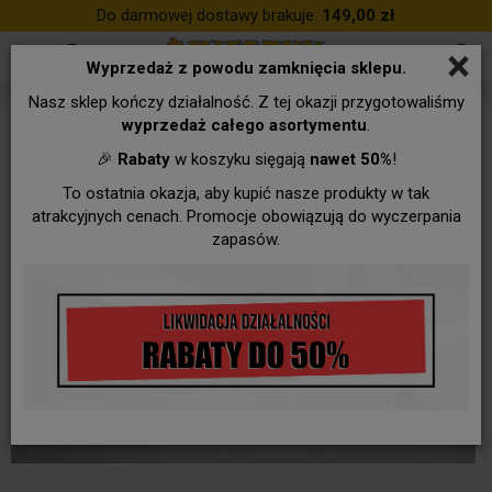
Do darmowej dostawy brakuje:
149,00 zł
×
Wyprzedaż z powodu zamknięcia sklepu.
Nasz sklep kończy działalność. Z tej okazji przygotowaliśmy
wyprzedaż całego asortymentu
.
🎉
Rabaty
w koszyku sięgają
nawet 50%
!
To ostatnia okazja, aby kupić nasze produkty w tak
atrakcyjnych cenach. Promocje obowiązują do wyczerpania
zapasów.