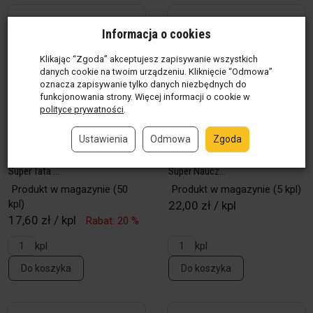
Informacja o cookies
Klikając “Zgoda” akceptujesz zapisywanie wszystkich
danych cookie na twoim urządzeniu. Kliknięcie “Odmowa”
oznacza zapisywanie tylko danych niezbędnych do
funkcjonowania strony. Więcej informacji o cookie w
polityce prywatności
.
Ustawienia
Odmowa
Zgoda
Zestaw 2 długopisów w etui -
Zestaw 2 długopisów w etui -
Super Tata ...
Super Naucz...
Produkt w magazynie
(50
Produkt w magazynie
(5 kpl)
kpl)
22,00 zł / kpl
17,60 zł / kpl
Rabat: 20 %
kpl
kpl
Do koszyka
Do koszyka