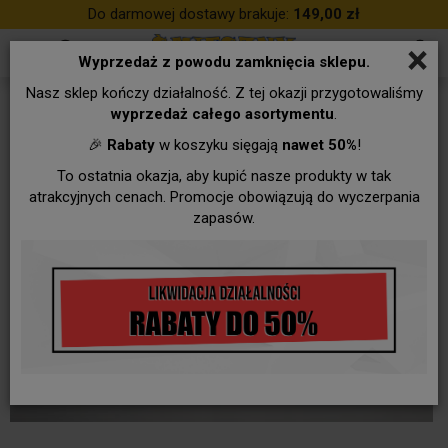
Do darmowej dostawy brakuje:
149,00 zł
×
Wyprzedaż z powodu zamknięcia sklepu.
Nasz sklep kończy działalność. Z tej okazji przygotowaliśmy
wyprzedaż całego asortymentu
.
🎉
Rabaty
w koszyku sięgają
nawet 50%
!
To ostatnia okazja, aby kupić nasze produkty w tak
atrakcyjnych cenach. Promocje obowiązują do wyczerpania
zapasów.