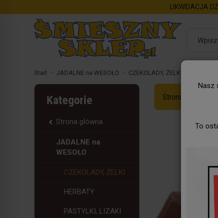
LIKWIDACJA DZ
Wyszukaj
Start
JADALNE na WESOŁO
CZEKOLADY, ŻELKI
Czekolad
Nasz s
Strona Główna
Kategorie
Strona główna
To ost
JADALNE na
WESOŁO
CZEKOLADY, ŻELKI
HERBATY
PASTYLKI, LIZAKI