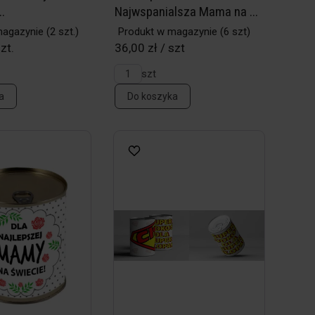
..
Najwspanialsza Mama na ...
magazynie
(2 szt.)
Produkt w magazynie
(6 szt)
zt.
36,00 zł / szt
szt
a
Do koszyka