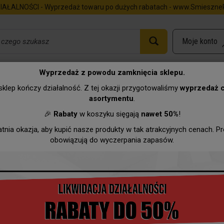
IAŁALNOŚCI - Wyprzedaż towaru po dużych rabatach - www.SmieszneP
Wyprzedaż z powodu zamknięcia sklepu.
a - 100% Mężczyzna
klep kończy działalność. Z tej okazji przygotowaliśmy
wyprzedaż 
asortymentu
.
Urodziny
Imieniny
Zawody
Hurtownia
Wyprzeda
🎉
Rabaty
w koszyku sięgają
nawet 50%
!
atnia okazja, aby kupić nasze produkty w tak atrakcyjnych cenach. P
obowiązują do wyczerpania zapasów.