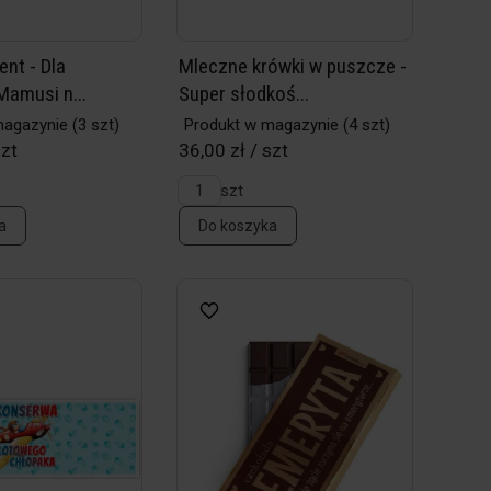
ent - Dla
Mleczne krówki w puszcze -
Mamusi n...
Super słodkoś...
magazynie
(3 szt)
Produkt w magazynie
(4 szt)
szt
36,00 zł / szt
szt
a
Do koszyka