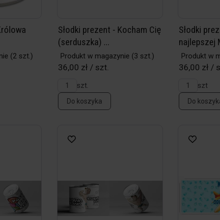
Królowa
Słodki prezent - Kocham Cię
Słodki prez
(serduszka) ...
najlepszej 
nie
(2 szt.)
Produkt w magazynie
(3 szt.)
Produkt w 
36,00 zł / szt.
36,00 zł / 
szt.
szt
Do koszyka
Do koszyk