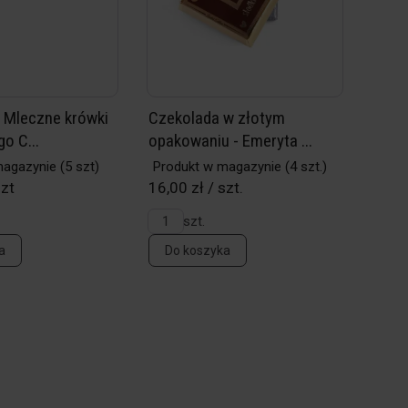
 Mleczne krówki
Czekolada w złotym
o C...
opakowaniu - Emeryta ...
magazynie
(5 szt)
Produkt w magazynie
(4 szt.)
szt
16,00 zł / szt.
szt.
a
Do koszyka