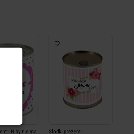
ent - Niby nie ma
Słodki prezent -