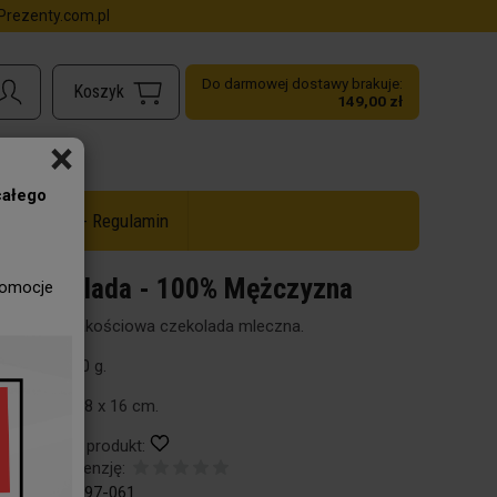
rezenty.com.pl
Do darmowej dostawy brakuje:
149,00 zł
×
całego
ż do -50% - Regulamin
Czekolada - 100% Mężczyzna
romocje
Wysokojakościowa czekolada mleczna.
Waga: 100 g.
Wymiary: 8 x 16 cm.
Obserwuj produkt:
Dodaj recenzję:
Kod:
78-297-061