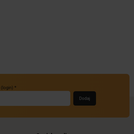
 (login)
*