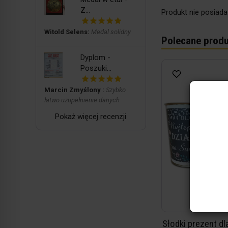
Z...
Produkt nie posiada
Witold Selens:
Medal solidny
Polecane produ
Dyplom -
Poszuki...
Marcin Zmyślony :
Szybko
łatwo uzupełnienie danych
Pokaż więcej recenzji
Słodki prezent dl