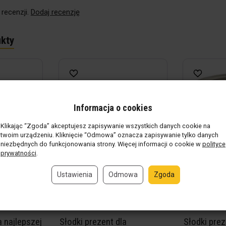
 recenzji.
Dodaj recenzję
kty
Informacja o cookies
Klikając “Zgoda” akceptujesz zapisywanie wszystkich danych cookie na
twoim urządzeniu. Kliknięcie “Odmowa” oznacza zapisywanie tylko danych
niezbędnych do funkcjonowania strony. Więcej informacji o cookie w
polityce
prywatności
.
Ustawienia
Odmowa
Zgoda
a najlepszej
Słodki prezent dla
Słodki prez