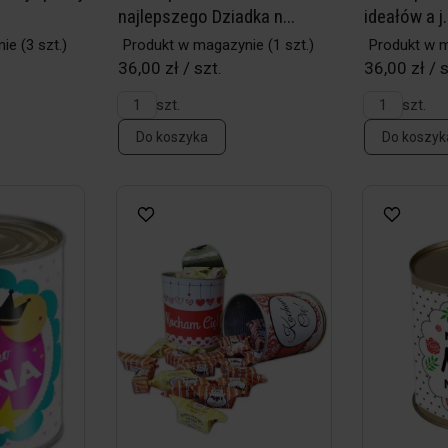
najlepszego Dziadka n...
ideałów a j.
nie
(3 szt.)
Produkt w magazynie
(1 szt.)
Produkt w 
36,00 zł / szt.
36,00 zł / s
szt.
szt.
Do koszyka
Do koszyk