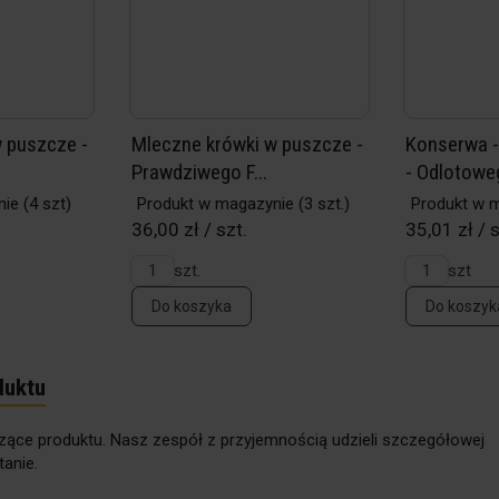
 puszcze -
Mleczne krówki w puszcze -
Konserwa -
Prawdziwego F...
- Odlotoweg
nie
(4 szt)
Produkt w magazynie
(3 szt.)
Produkt w 
36,00 zł / szt.
35,01 zł / 
szt.
szt
Do koszyka
Do koszyk
duktu
zące produktu. Nasz zespół z przyjemnością udzieli szczegółowej
anie.