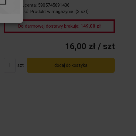
Kod producenta:
5905745691436
Dostępność:
Produkt w magazynie
(
3
szt)
Do darmowej dostawy brakuje:
149,00 zł
16,00 zł
/ szt
szt
dodaj do koszyka