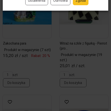
Ustawienia
Odmowa
Zgoda
Zakochana para
Witraż na szkle z figurką - Pierrot
(pro...
Produkt w magazynie
(7 szt)
Produkt w magazynie
(19
15,20 zł / szt
Rabat: 20 %
szt.)
25,01 zł / szt.
szt
szt.
Do koszyka
Do koszyka