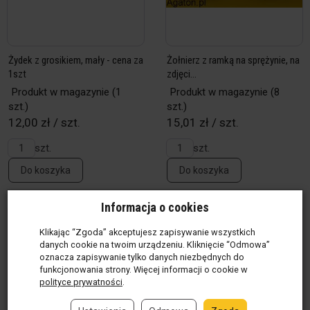
Żydek z grosikiem, mały - cena za
Żołnierz z ramką na sprężynie, na
1szt
zdjęci...
Produkt w magazynie
(1
Produkt w magazynie
(8
szt.)
szt.)
12,00 zł / szt.
15,01 zł / szt.
szt.
szt.
Do koszyka
Do koszyka
Informacja o cookies
Klikając “Zgoda” akceptujesz zapisywanie wszystkich
danych cookie na twoim urządzeniu. Kliknięcie “Odmowa”
oznacza zapisywanie tylko danych niezbędnych do
funkcjonowania strony. Więcej informacji o cookie w
polityce prywatności
.