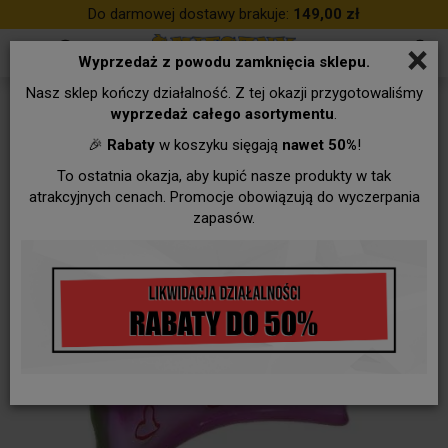
Do darmowej dostawy brakuje:
149,00 zł
×
Wyprzedaż z powodu zamknięcia sklepu.
Nasz sklep kończy działalność. Z tej okazji przygotowaliśmy
wyprzedaż całego asortymentu
.
🎉
Rabaty
w koszyku sięgają
nawet 50%
!
To ostatnia okazja, aby kupić nasze produkty w tak
atrakcyjnych cenach. Promocje obowiązują do wyczerpania
zapasów.