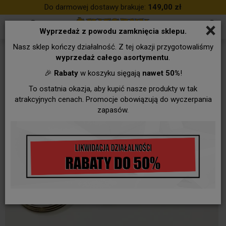
Do darmowej dostawy brakuje:
149,00 zł
×
Wyprzedaż z powodu zamknięcia sklepu.
Nasz sklep kończy działalność. Z tej okazji przygotowaliśmy
wyprzedaż całego asortymentu
.
🎉
Rabaty
w koszyku sięgają
nawet 50%
!
To ostatnia okazja, aby kupić nasze produkty w tak
atrakcyjnych cenach. Promocje obowiązują do wyczerpania
zapasów.