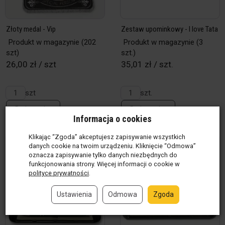
Złoty medal - Vip
Zestaw upominkowy - I love Tata
Produkt w magazynie
(202
Produkt w magazynie
(3
szt)
szt.)
26,00 zł / szt
35,01 zł / szt.
szt
szt.
Do koszyka
Do koszyka
Informacja o cookies
Klikając “Zgoda” akceptujesz zapisywanie wszystkich
danych cookie na twoim urządzeniu. Kliknięcie “Odmowa”
oznacza zapisywanie tylko danych niezbędnych do
funkcjonowania strony. Więcej informacji o cookie w
polityce prywatności
.
Ustawienia
Odmowa
Zgoda